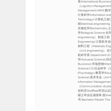
务(International Busi
（Logistics Manageme
Management;HRM).数学
计算科学(Information and 
Technology).计算机工程Co
程Electrical engineer
生物化学Biochemistry,土木
学Biological Scien
engineering）.制造工程（M
Engineering).计算机专业(c
材料工程（Materials Eng
（civil engineerin
机科学系 Department of m
学(Actuarial Science)
Business).市场营销(Mark
Science;CS).社会科学（S
(Psychology).教育学(Edu
Science).美术专业（Art
Information Managem
（Communication studi
挂科买Sheffield学历认
硕士毕业证成绩单,假Shef
书 Bachelor/Master The 