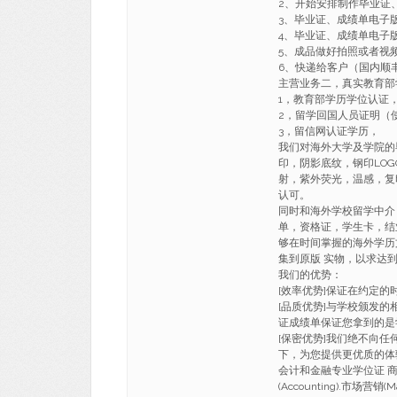
2、开始安排制作毕业证
3、毕业证、成绩单电子
4、毕业证、成绩单电子
5、成品做好拍照或者视
6、快递给客户（国内顺丰
主营业务二，真实教育部
1，教育部学历学位认证
2，留学回国人员证明（
3，留信网认证学历，
我们对海外大学及学院的
印，阴影底纹，钢印LO
射，紫外荧光，温感，复
认可。
同时和海外学校留学中介
单，资格证，学生卡，结
够在时间掌握的海外学历
集到原版 实物，以求达
我们的优势：
[效率优势]保证在约定
[品质优势]与学校颁发的
证成绩单保证您拿到的是
[保密优势]我们绝不向
下，为您提供更优质的体
会计和金融专业学位证 商科(Busi
(Accounting).市场营销(M