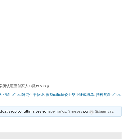
d学历认证应付家人,Q微♥1688 9
书
,
假Sheffield研究生学位证
,
假Sheffield硕士毕业证成绩单
,
挂科买Sheffield
ctualizado por última vez el
hace 3 años, 9 meses
por
Sidaamyas
.