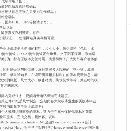
、成绩单电子图；
版做好以后发送给您确认；
版您确认信息无误之后安排制作成品；
频给您确认；
，国外DHL、UPS等快读邮寄）。
学历认证
，留服真实存档可查，存档。
使馆认证），使馆网站真实存档可查。
毕业证成绩单所使用的材料，尺寸大小，防伪结构（包括：水
GO烫金烫银，LOGO烫金烫银复合重叠。文字图案浮雕，激光镭
印防伪）都有原版本文凭对照，质量得到了广大海外客户群体的
，同时能做到与时俱进，及时掌握各大院校的（毕业证，成绩
业证，录取通知书，在读证明等相关材料）的版本更新信息，能
文凭的样版，尺寸大小，纸张材质，防伪技术等等，并在时间收
到客户的需求。
的时间内完成任务，视频语音电话查询完成进度。
相关证件1:1纸质尺寸制定（定期向各大院校毕业生购买版本毕业
学校内部版本毕业证成绩单）
任何个人或组织泄露您的隐私，致力于在充分保护你隐私的前提
验和服务。完成交易，删除客户资料
ness Studies).(MBA).金融(Finance Profession).会计
arketing Major).管理学/管理科学(Management Science).国际商