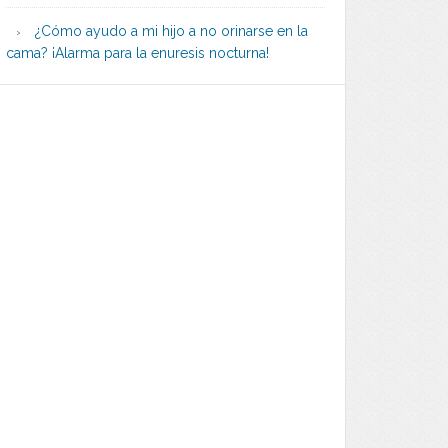
¿Cómo ayudo a mi hijo a no orinarse en la
cama? ¡Alarma para la enuresis nocturna!