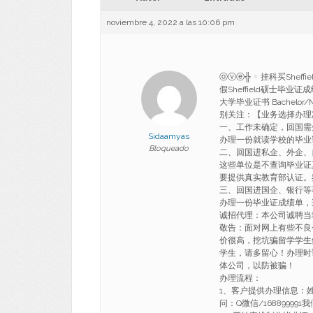
noviembre 4, 2022 a las 10:06 pm
ⓞⓥⓔ╬
挂科买Sheff
假Sheffield硕士毕业证成
大学毕业证书 Bachelor/Maste
别关注：【业务选择办理
一、工作未确定，回国需
Sidaamyas
办理一份就读学校的毕业
Bloqueado
二、回国进私企、外企、
这些单位是不查询毕业证
要提供真实教育部认证。
三、回国进国企、银行等
办理一份毕业证成绩单，
诚招代理：本公司诚聘当
敬告：面对网上有些不良
价很高，挖坑骗留学学生
学生，请多留心！办理时
体公司，以防被骗！
办理流程：
1、客户提供办理信息：
问：Q微信/1688999