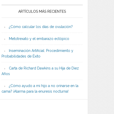
ARTÍCULOS MÁS RECIENTES
¿Cómo calcular los días de ovulación?
Metotrexato y el embarazo ectópico
Inseminación Artificial: Procedimiento y
Probabilidades de Éxito
Carta de Richard Dawkins a su Hija de Diez
Años
¿Cómo ayudo a mi hijo a no orinarse en la
cama? ¡Alarma para la enuresis nocturna!