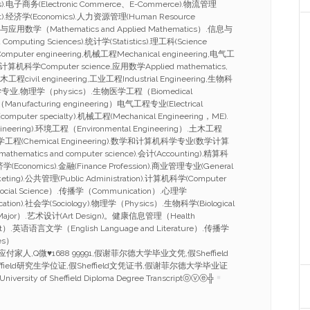
ness).电子商务(Electronic Commerce、E-Commerce).物流管理
nt).经济学(Economics).人力资源管理(Human Resource
与应用数学（Mathematics and Applied Mathematics）.信息与
Computing Sciences).统计学(Statistics).理工科(Science
mputer engineering,机械工程Mechanical engineering,电气工
ing,计算机科学Computer science,应用数学Applied mathematics,
工程civil engineering,工业工程Industrial Engineering,生物科
ce,化学专业,物理学（physics）.生物医学工程（Biomedical
anufacturing engineering）电气工程专业(Electrical
omputer specialty).机械工程(Mechanical Engineering，ME).
ineering).环境工程（Environmental Engineering）.土木工程
g）.化学工程(Chemical Engineering).数学和计算机科学专业(数学计算
athematics and computer science).会计(Accounting).精算科
.经济学(Economics).金融(Finance Profession).商业管理专业(General
eting).公共管理(Public Administration).计算机科学(Computer
ocial Science）.传播学（Communication）.心理学
cation).社会学(Sociology).物理学（Physics）.生物科学(Biological
 Major）.艺术设计(Art Design)。健康信息管理（Health
ent）.英语语言文学（English Language and Literature）.传播学
es）
证应付家人,Q微
♥
1688 99991,假谢菲尔德大学毕业文凭,假Sheffield
field研究生学位证,假Sheffield文凭证书,假谢菲尔德大学毕业证
University of Sheffield Diploma Degree Transcriptⓞⓥⓔ╬