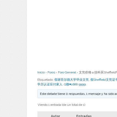
Inicio
›
Foros
›
Foro General
›
文凭价格☼挂科买Sheffiel
Etiquetado:
假谢菲尔德大学毕业文凭
,
假Sheffield文凭证
学历认证应付家人
,
Q微♥1688 99991
Este debate tiene 0 respuestas, 1 mensaje y ha sido a
Viendo 1 entrada (de un total de 1)
Autor
Entradas