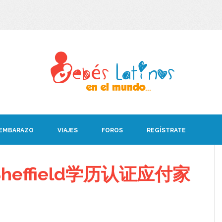
 EMBARAZO
VIAJES
FOROS
REGÍSTRATE
effield学历认证应付家