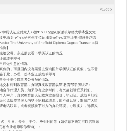
#14080
ield学历认证应付家人,Q微
♥
1688 99991,假谢菲尔德大学毕业文凭,
绩单,假Sheffield研究生学位证,假Sheffield文凭证书,假谢菲尔德
r The University of Sheffield Diploma Degree Transcript特
准则】
先给父母、亲戚朋友看下学历认证的情况
证成绩单即可
自己做生意的情况
真伪的，而且国内没有渠道去查询国外学历认证的真假，也不需
鉴于此，办理一份毕业证成绩单即可
事业性单位或者考公务员的情况
递交材料到教育部，办理真实教育部认证 教育部学历认证：
地合作代理人员，如果你有业余时间，有兴趣就请联系我们。
个人中介，真实教育部认证故意虚假报价，毕业证、成绩单却报
做和原版差异很大的毕业证和成绩单，却不做认证，欺骗广大留
请电话联系，或者视频看下对方的办公环境，办理实力，选择实
姓名、生日、专业、学位、毕业时间等（如信息不确定可以咨询顾
91我们有专业老师帮你查询）；