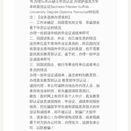
书,办理Suffolk硕士学历认证,办理萨福克大学
本科留信认证Bachelor/Master Suffolk
University Degree Diploma Transcript特别关
注：【业务选择办理准则】
一、工作未确定，回国需先给父母、亲戚朋友
看下学历认证的情况
办理一份就读学校的毕业证成绩单即可
二、回国进私企、外企、自己做生意的情况
这些单位是不查询毕业证真伪的，而且国内没
有渠道去查询国外学历认证的真假，也不需要
提供真实教育部认证。鉴于此，办理一份毕业
证成绩单即可
三、回国进国企、银行等事业性单位或者考公
务员的情况
办理一份毕业证成绩单，递交材料到教育部，
办理真实教育部认证 教育部学历认证：
诚招代理：本公司诚聘当地合作代理人员，如
果你有业余时间，有兴趣就请联系我们。
敬告：面对网上有些不良个人中介，真实教育
部认证故意虚假报价，毕业证、成绩单却报价
很高，挖坑骗留学学生做和原版差异很大的毕
业证和成绩单，却不做认证，欺骗广大留学
生，请多留心！办理时请电话联系，或者视频
看下对方的办公环境，办理实力，选择实体公
司，以防被骗！