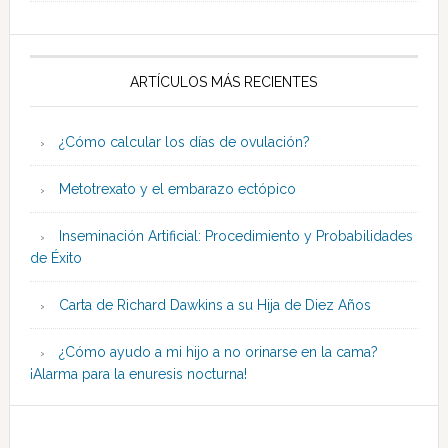
ARTÍCULOS MÁS RECIENTES
¿Cómo calcular los días de ovulación?
Metotrexato y el embarazo ectópico
Inseminación Artificial: Procedimiento y Probabilidades
de Éxito
Carta de Richard Dawkins a su Hija de Diez Años
¿Cómo ayudo a mi hijo a no orinarse en la cama?
¡Alarma para la enuresis nocturna!