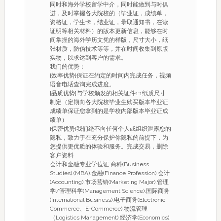
同时和海外学校留学中介，同时能做到与时俱
进，及时掌握各大院校的（毕业证，成绩单，
资格证，学生卡，结业证，录取通知书，在读
证明等相关材料）的版本更新信息，能够在时
间掌握的海外学历文凭的样版，尺寸大小，纸
张材质，防伪技术等等，并在时间收集到原版
实物，以求达到客户的需求。
我们的优势：
[效率优势]保证在约定的时间内完成任务，视频
语音电话查询完成进度。
[品质优势]与学校颁发的相关证件1:1纸质尺寸
制定（定期向各大院校毕业生购买版本毕业证
成绩单保证您拿到的是学校内部版本毕业证成
绩单）
[保密优势]我们绝不向任何个人或组织泄露您的
隐私，致力于在充分保护你隐私的前提下，为
您提供更优质的体验和服务。完成交易，删除
客户资料
会计和金融专业学位证 商科(Business
Studies).(MBA).金融(Finance Profession).会计
(Accounting).市场营销(Marketing Major).管理
学/管理科学(Management Science).国际商务
(International Business).电子商务(Electronic
Commerce、E-Commerce).物流管理
（Logistics Management).经济学(Economics).