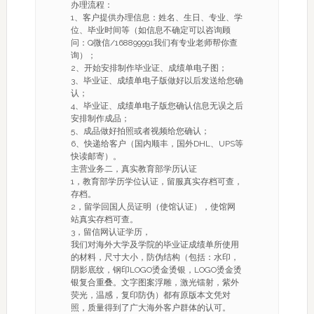
办理流程：
1、客户提供办理信息：姓名、生日、专业、学
位、毕业时间等（如信息不确定可以咨询顾
问：Q微信/168899991我们有专业老师帮你查
询）；
2、开始安排制作毕业证、成绩单电子图；
3、毕业证、成绩单电子版做好以后发送给您确
认；
4、毕业证、成绩单电子版您确认信息无误之后
安排制作成品；
5、成品做好拍照或者视频给您确认；
6、快递给客户（国内顺丰，国外DHL、UPS等
快读邮寄）。
主营业务二，真实教育部学历认证
1，教育部学历学位认证，留服真实存档可查，
存档。
2，留学回国人员证明（使馆认证），使馆网
站真实存档可查。
3，留信网认证学历，
我们对海外大学及学院的毕业证成绩单所使用
的材料，尺寸大小，防伪结构（包括：水印，
阴影底纹，钢印LOGO烫金烫银，LOGO烫金烫
银复合重叠。文字图案浮雕，激光镭射，紫外
荧光，温感，复印防伪）都有原版本文凭对
照，质量得到了广大海外客户群体的认可。