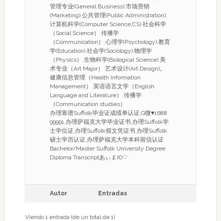
管理专业(General Business).市场营销
(Marketing).公共管理(Public Administration).
计算机科学(Computer Science;CS).社会科学
（Social Science）.传播学
（Communication）.心理学(Psychology).教育
学(Education).社会学(Sociology).物理学
（Physics）.生物科学(Biological Science).美
术专业（Art Major）.艺术设计(Art Design)。
健康信息管理（Health Information
Management）.英语语言文学（English
Language and Literature）.传播学
（Communication studies）
办理靠谱Suffolk毕业证成绩单认证,Q微♥1688
99991,办理萨福克大学毕业证书,办理Suffolk学
士学位证,办理Suffolk假文凭证书,办理Suffolk
硕士学历认证,办理萨福克大学本科留信认证
Bachelor/Master Suffolk University Degree
Diploma Transcriptあぃ￡Ю♡
Autor
Entradas
Viendo 1 entrada (de un total de 1)