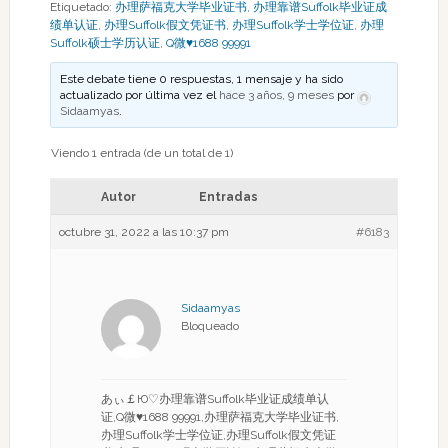
Etiquetado:
办理萨福克大学毕业证书
,
办理靠谱Suffolk毕业证成
绩单认证
,
办理Suffolk假文凭证书
,
办理Suffolk学士学位证
,
办理
Suffolk硕士学历认证
,
Q微♥1688 99991
Este debate tiene 0 respuestas, 1 mensaje y ha sido
actualizado por última vez el
hace 3 años, 9 meses
por
Sidaamyas
.
Viendo 1 entrada (de un total de 1)
Autor
Entradas
octubre 31, 2022 a las 10:37 pm
#6183
Sidaamyas
Bloqueado
あぃ￡Ю♡办理靠谱Suffolk毕业证成绩单认
证,Q微♥1688 99991,办理萨福克大学毕业证书,
办理Suffolk学士学位证,办理Suffolk假文凭证