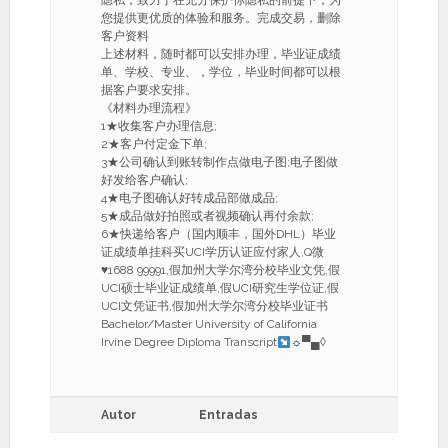
隐私，致力于在充分保护你隐私的前提下，为
您提供更优质的体验和服务。完成交易，删除
客户资料
上述材料，随时都可以安排办理，毕业证成绩
单、学校、专业、，学位，毕业时间都可以根
据客户要求安排。
《材料办理流程》
1★收集客户办理信息;
2★客户付定金下单;
3★公司确认到账转制作点做电子图;电子图做
好发给客户确认;
4★电子图确认好转成品部做成品;
5★成品做好拍照或者视频确认再付余款;
6★快递给客户（国内顺丰，国外DHL）毕业
证成绩单挂科买UCI学历认证应付家人,Q微
♥
1688 99991,假加州大学尔湾分校毕业文凭,假
UCI硕士毕业证成绩单,假UCI研究生学位证,假
UCI文凭证书,假加州大学尔湾分校毕业证书
Bachelor/Master University of California
Irvine Degree Diploma Transcript
☼▀▄◊
Autor
Entradas