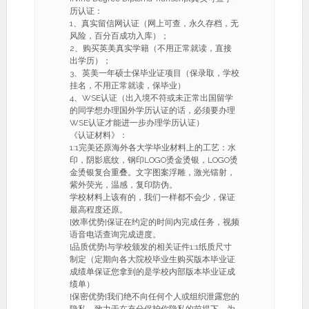
历认证：
1、真实留信网认证（网上可查，永久存档，无
风险，百分百成功入库）；
2、购买英美真实学籍（不用正常就读，直接
出学历）；
3、英美一年硕士保毕业证项目（保录取，学校
挂名，不用正常就读，保毕业）
4、WSE认证（出入境不符或未正常出国留学
的同学想办理国外学历认证的话，必须要办理
WSE认证才能进一步办理学历认证）
《认证材料》：
1:1完美还原海外各大学毕业材料上的工艺：水
印，阴影底纹，钢印LOGO烫金烫银，LOGO烫
金烫银复合重叠。文字图案浮雕，激光镭射，
紫外荧光，温感，复印防伪。
学校材料上该有的，我们一样都不会少，保证
最高程度还原。
[效率优势]保证在约定的时间内完成任务，视频
语音电话查询完成进度。
[品质优势]与学校颁发的相关证件1:1纸质尺寸
制定（定期向各大院校毕业生购买版本毕业证
成绩单保证您拿到的是学校内部版本毕业证成
绩单）
[保密优势]我们绝不向任何个人或组织泄露您的