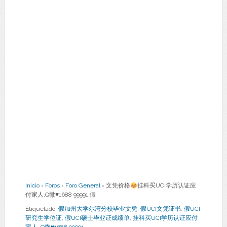
Inicio
›
Foros
›
Foro General
›
文凭价格
挂科买UCI学历认证应
付家人,Q微
♥
1688 99991,假
Etiquetado:
假加州大学尔湾分校毕业文凭
,
假UCI文凭证书
,
假UCI
研究生学位证
,
假UCI硕士毕业证成绩单
,
挂科买UCI学历认证应付