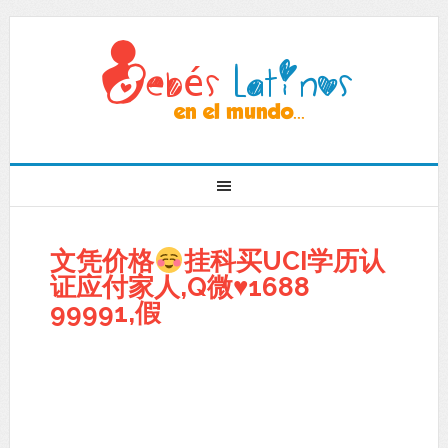
文凭价格
挂科买UCI学历认
证应付家人,Q微
♥
1688
99991,假