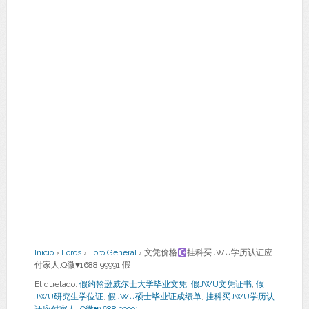
Inicio
›
Foros
›
Foro General
›
文凭价格
挂科买JWU学历认证应
付家人,Q微
♥
1688 99991,假
Etiquetado:
假约翰逊威尔士大学毕业文凭
,
假JWU文凭证书
,
假
JWU研究生学位证
,
假JWU硕士毕业证成绩单
,
挂科买JWU学历认