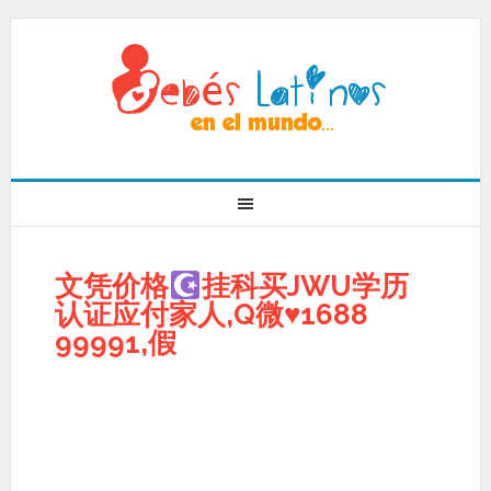
文凭价格
挂科买JWU学历
认证应付家人,Q微
♥
1688
99991,假