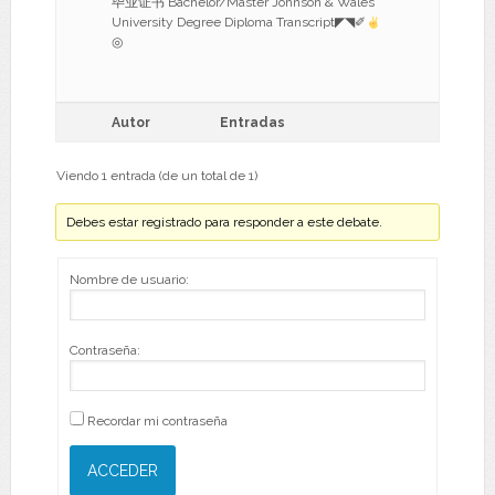
毕业证书 Bachelor/Master Johnson & Wales
University Degree Diploma Transcript◤◥✐
◎
Autor
Entradas
Viendo 1 entrada (de un total de 1)
Debes estar registrado para responder a este debate.
Nombre de usuario:
Contraseña:
Recordar mi contraseña
ACCEDER