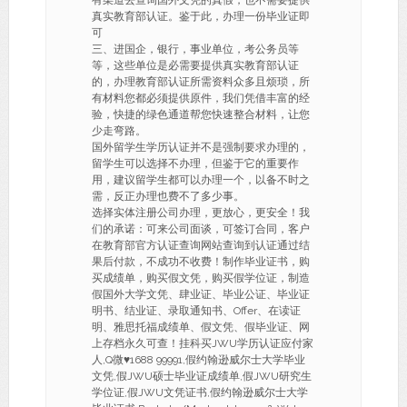
有渠道去查询国外文凭的真假，也不需要提供
真实教育部认证。鉴于此，办理一份毕业证即
可
三、进国企，银行，事业单位，考公务员等
等，这些单位是必需要提供真实教育部认证
的，办理教育部认证所需资料众多且烦琐，所
有材料您都必须提供原件，我们凭借丰富的经
验，快捷的绿色通道帮您快速整合材料，让您
少走弯路。
国外留学生学历认证并不是强制要求办理的，
留学生可以选择不办理，但鉴于它的重要作
用，建议留学生都可以办理一个，以备不时之
需，反正办理也费不了多少事。
选择实体注册公司办理，更放心，更安全！我
们的承诺：可来公司面谈，可签订合同，客户
在教育部官方认证查询网站查询到认证通过结
果后付款，不成功不收费！制作毕业证书，购
买成绩单，购买假文凭，购买假学位证，制造
假国外大学文凭、肆业证、毕业公证、毕业证
明书、结业证、录取通知书、Offer、在读证
明、雅思托福成绩单、假文凭、假毕业证、网
上存档永久可查！挂科买JWU学历认证应付家
人,Q微
♥
1688 99991,假约翰逊威尔士大学毕业
文凭,假JWU硕士毕业证成绩单,假JWU研究生
学位证,假JWU文凭证书,假约翰逊威尔士大学