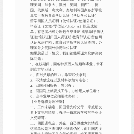
理美国、加拿大、澳洲、英国、新西兰、德
国、俄罗斯、意大利、奥地利等国家各所学校
真实可查教育部学历认证（学历学位认证）、
留学回国人员证明（使馆认证/使馆公证）、
毕业证（文凭/学位证/diploma）以及成绩
单，有意者均可办理包含毕业证|成绩单|学历认
证|使馆认证|归国人员证明|教育部认证|留信网
认证永远存档，教育部学历学位认证查询，办
理国外文凭国外学历学位认证
如果您是以下情况，我们都能竭诚为您解决实
际问题：
1、在校期间，因各种原因未能顺利毕业，拿不
到官方毕业证；
2、面对父母的压力，希望尽快拿到；
3、不清楚流程以及材料该如何准备；
4、回国时间很长，忘记办；
5、回国马上就要找工作，办给用人单位看；
6、企事业单位必须要求办的；
【业务选择办理准则】
一、工作未确定，回国需先给父母、亲戚朋友
看下文凭的情况，办理一份就读学校的毕业证
文凭即可?
二、回国进私企、外企、自己做生意的情况，
这些单位是不查询毕业证真伪的，而且国内没