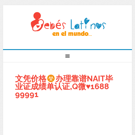
文凭价格
办理靠谱NAIT毕
业证成绩单认证,Q微
♥
1688
99991