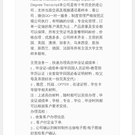
Degree Transcript本公司是有十年历史的老公
司，支持当面交易及视频通话看样本，看公
司，微信QQ一对一服务，制度管理严格按照正
规公司执行，有明确的分级，专业化管理，订
单一定做的客户满意为止，产品质量及安全都
可以保障。所有文凭证书及套餐明码标价，价
格合理，优惠多多。公司样本齐全，主营的英
国、美国、澳洲、加拿大、马来西亚、新加
坡、新西兰、德国、法国等所有主流大学文凭
样本都有。
主营业务一，快速办理高仿毕业证成绩单：
1，毕业证+成绩单+留学回国人员证明+教育部
学历认证（全套留学回国必备证明材料，给父
母及亲朋好友一份完美交代）;
2，雅思，托福，OFFER，在读证明，学生卡
等留学相关材料。
注：上述高仿材料，随时都可以安排办理，毕
业证成绩单，学校，专业，学位，毕业时间都
可以根据客户要求安排。
办理流程：
1，收集客户办理信息;
2，客户付定金下单;
3，公司确认到账转制作点做电子图;电子图做
好发给客户确认;