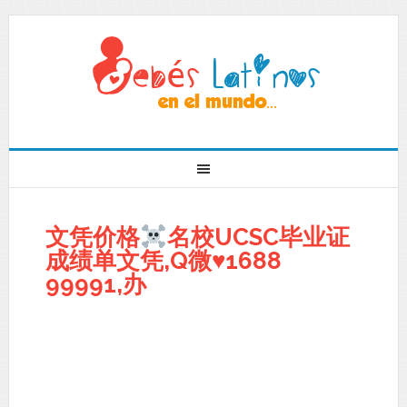
文凭价格
名校UCSC毕业证
成绩单文凭,Q微
♥
1688
99991,办