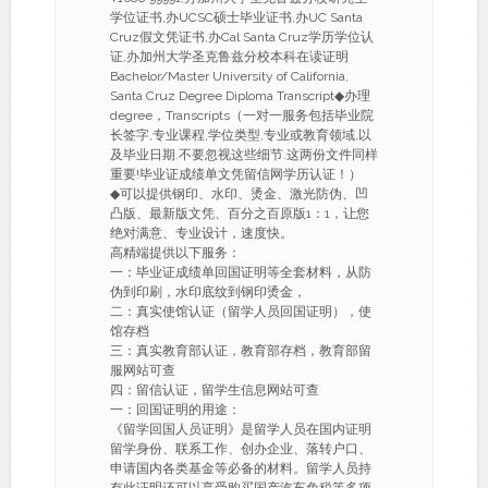
学位证书,办UCSC硕士毕业证书,办UC Santa
Cruz假文凭证书,办Cal Santa Cruz学历学位认
证,办加州大学圣克鲁兹分校本科在读证明
Bachelor/Master University of California,
Santa Cruz Degree Diploma Transcript◆办理
degree，Transcripts（一对一服务包括毕业院
长签字,专业课程,学位类型,专业或教育领域,以
及毕业日期.不要忽视这些细节.这两份文件同样
重要!毕业证成绩单文凭留信网学历认证！）
◆可以提供钢印、水印、烫金、激光防伪、凹
凸版、最新版文凭、百分之百原版1：1，让您
绝对满意、专业设计，速度快。
高精端提供以下服务：
一：毕业证成绩单回国证明等全套材料，从防
伪到印刷，水印底纹到钢印烫金，
二：真实使馆认证（留学人员回国证明），使
馆存档
三：真实教育部认证，教育部存档，教育部留
服网站可查
四：留信认证，留学生信息网站可查
一：回国证明的用途：
《留学回国人员证明》是留学人员在国内证明
留学身份、联系工作、创办企业、落转户口、
申请国内各类基金等必备的材料。留学人员持