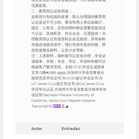
有此证明还可以享受购买国产汽车免税等多项
优惠政策。
二：教育部认证的用途：
如果您计划在国内发展，那么办理国内教育部
认证是必不可少的。事业性用人单位如银行，
国企，公务员，在您应聘时都会需要您提供这
个认证。其他私营、外企企业，无需提供！办
理教育部认证所需资料众多且烦琐，所有材料
您都必须提供原件，我们凭借丰富的经验，帮
您快速整合材料，让您少走弯路。
注：上述材料，随时都可以安排办理，毕业证
成绩单，学校，专业，学位，毕业时间都可以
根据客户要求安排。名校UCSC毕业证成绩单
文凭,Q微
♥
1688 99991,办加州大学圣克鲁兹分
校研究生学位证书,办UCSC硕士毕业证书,办
UC Santa Cruz假文凭证书,办Cal Santa Cruz
学历学位认证,办加州大学圣克鲁兹分校本科在
读证明 Bachelor/Master University of
California, Santa Cruz Degree Diploma
Transcript☏
◢
Autor
Entradas