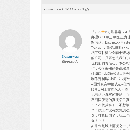
noviembre 1, 2022 a las 2:59 pm
『』∴
ஐ办理靠谱BCI
办理BCIT学士学位证,办
留信认证Bachelor/Master Br
Transcript微信16
档可查】留学全套申请材
Sidaamyas
的公司，只要您找我们，
Bloqueado
现我们的责任心。本公司
作，公司采用的是高端进
供钢印#水印#烫金#激
制作定制|毕业证书!!~
#国外真实学位认证#使馆
绩单#网上存档永久可查
无法认证真实的难题；并
及回国所需的真实学位真
１：在校挂科了，不想读
２：找工作没有文凭怎么
３：打算回国了，找工作
办？？？
如果你是以上情况之一，