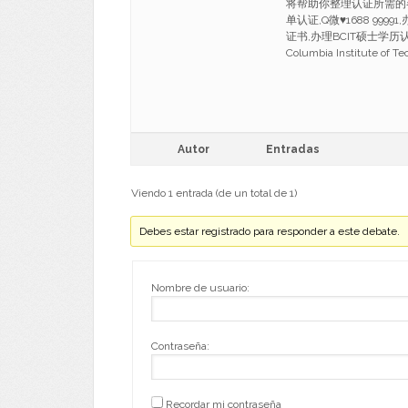
将帮助你整理认证所需的
单认证,Q微
♥
1688 99
证书,办理BCIT硕士学历认证
Columbia Institute of 
Autor
Entradas
Viendo 1 entrada (de un total de 1)
Debes estar registrado para responder a este debate.
Nombre de usuario:
Contraseña:
Recordar mi contraseña