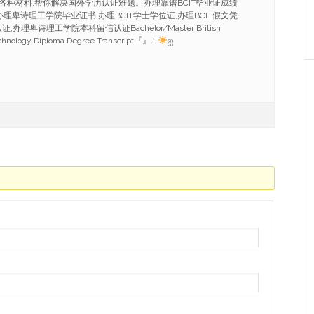
各种材料.帮你解决国外学历认证难题。办理靠谱BCIT毕业证成绩
991,办理卑诗理工学院毕业证书,办理BCIT学士学位证,办理BCIT假文凭
,办理卑诗理工学院本科留信认证Bachelor/Master British
Technology Diploma Degree Transcript『』∴
ஐ