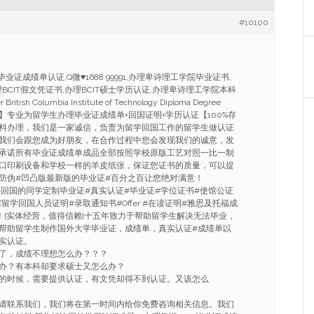
#10100
T毕业证成绩单认证,Q微
♥
1688 99991,办理卑诗理工学院毕业证书,
理BCIT假文凭证书,办理BCIT硕士学历认证,办理卑诗理工学院本科
itish Columbia Institute of Technology Diploma Degree
8899991】专业为留学生办理毕业证成绩单+回国证明+学历认证【100%存
料办理，我们是一家诚信，负责为留学回国工作的留学生做认证
我们会跟您成为好朋友，在合作过程中您会发现我们的诚意，发
承诺所有毕业证成绩单成品全部按照学校原版工艺对照一比一制
口印刷设备和学校一样的羊皮纸张，保证您证书的质量，可以提
光防伪#凹凸版最新版的毕业证#百分之百让您绝对满意！
海外回国的同学定制毕业证#真实认证#毕业证#学位证书#使馆公证
留学回国人员证明#录取通知书#Offer #在读证明#雅思及托福成
！[实体经营，值得信赖]十五年致力于帮助留学生解决无法毕业，
帮助留学生制作国外大学毕业证，成绩单，真实认证#成绩单以
实认证。
了，成绩不理想怎么办？？？
办？有本科却要求硕士又怎么办？
的时候，需要提供认证，有文凭却得不到认证。又该怎么
请联系我们，我们将在第一时间内给你免费咨询相关信息。我们