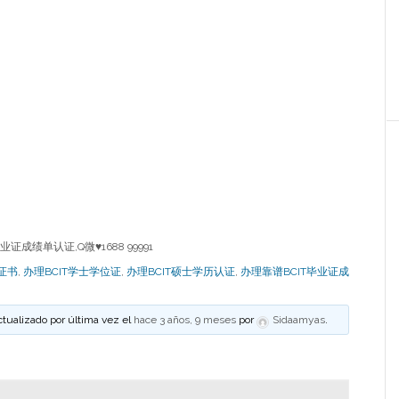
成绩单认证,Q微♥1688 99991
证书
,
办理BCIT学士学位证
,
办理BCIT硕士学历认证
,
办理靠谱BCIT毕业证成
ctualizado por última vez el
hace 3 años, 9 meses
por
Sidaamyas
.