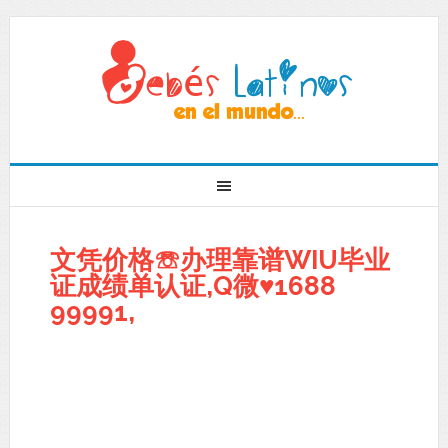
文凭价格☏办理靠谱WIU毕业
证成绩单认证,Q微♥1688
99991,