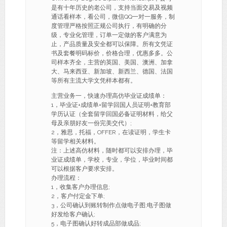
是有十年历史的老公司，支持当面交易及视频
通话看样本，看公司，微信QQ一对一服务，制
度管理严格按照正规公司执行，有明确的分
级，专业化管理，订单一定做的客户满意为
止，产品质量及安全都可以保障。所有文凭证
书及套餐明码标价，价格合理，优惠多多。公
司样本齐全，主营的英国、美国、澳洲、加拿
大、马来西亚、新加坡、新西兰、德国、法国
等所有主流大学文凭样本都有。
主营业务一，快速办理高仿毕业证成绩单：
1，毕业证+成绩单+留学回国人员证明+教育部
学历认证（全套留学回国必备证明材料，给父
母及亲朋好友一份完美交代）;
2，雅思，托福，OFFER，在读证明，学生卡
等留学相关材料。
注：上述高仿材料，随时都可以安排办理，毕
业证成绩单，学校，专业，学位，毕业时间都
可以根据客户要求安排。
办理流程：
1，收集客户办理信息;
2，客户付定金下单;
3，公司确认到账转制作点做电子图;电子图做
好发给客户确认;
5，电子图确认好转成品部做成品;