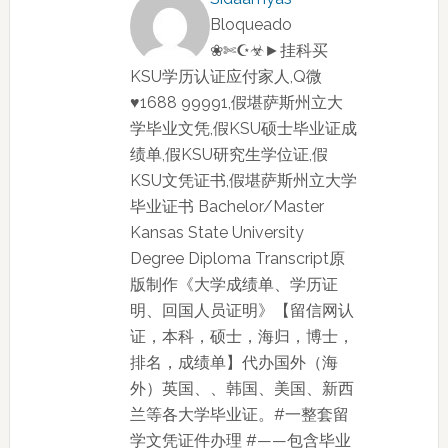
Bloqueado
❀✄☪☣►挂科买
KSU学历认证应付家人,Q微
♥1688 99991,假堪萨斯州立大
学毕业文凭,假KSU硕士毕业证成
绩单,假KSU研究生学位证,假
KSU文凭证书,假堪萨斯州立大学
毕业证书 Bachelor/Master
Kansas State University
Degree Diploma Transcript原
版制作《大学成绩单、学历证
明、回国人员证明》【留信网认
证，本科，硕士，海归，博士，
排名，成绩单】代办国外（海
外）英国、、韩国、美国、新西
兰等各大学毕业证。#一整套留
学文凭证件办理 #——包含毕业