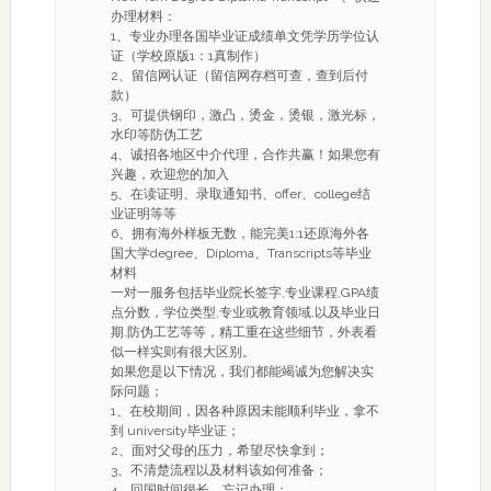
办理材料：
1、专业办理各国毕业证成绩单文凭学历学位认
证（学校原版1：1真制作）
2、留信网认证（留信网存档可查，查到后付
款）
3、可提供钢印，激凸，烫金，烫银，激光标，
水印等防伪工艺
4、诚招各地区中介代理，合作共赢！如果您有
兴趣，欢迎您的加入
5、在读证明、录取通知书、offer、college结
业证明等等
6、拥有海外样板无数，能完美1:1还原海外各
国大学degree、Diploma、Transcripts等毕业
材料
一对一服务包括毕业院长签字,专业课程,GPA绩
点分数，学位类型,专业或教育领域,以及毕业日
期.防伪工艺等等，精工重在这些细节，外表看
似一样实则有很大区别。
如果您是以下情况，我们都能竭诚为您解决实
际问题；
1、在校期间，因各种原因未能顺利毕业，拿不
到 university毕业证；
2、面对父母的压力，希望尽快拿到；
3、不清楚流程以及材料该如何准备；
4、回国时间很长，忘记办理；