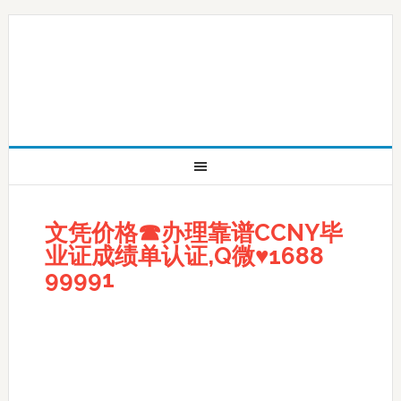
文凭价格☎办理靠谱CCNY毕
业证成绩单认证,Q微♥1688
99991