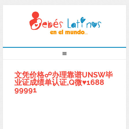
文凭价格☍办理靠谱UNSW毕
业证成绩单认证,Q微♥1688
99991