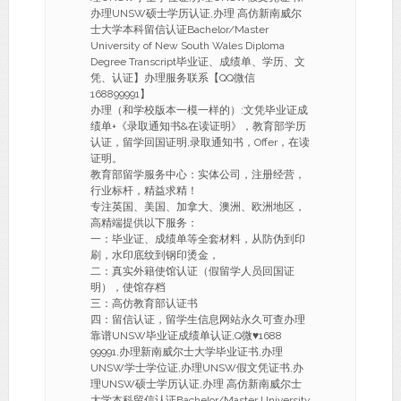
办理UNSW硕士学历认证,办理 高仿新南威尔
士大学本科留信认证Bachelor/Master
University of New South Wales Diploma
Degree Transcript毕业证、成绩单、学历、文
凭、认证】办理服务联系【QQ微信
168899991】
办理（和学校版本一模一样的）:文凭毕业证成
绩单+《录取通知书&在读证明》，教育部学历
认证，留学回国证明,录取通知书，Offer，在读
证明。
教育部留学服务中心：实体公司，注册经营，
行业标杆，精益求精！
专注英国、美国、加拿大、澳洲、欧洲地区，
高精端提供以下服务：
一：毕业证、成绩单等全套材料，从防伪到印
刷，水印底纹到钢印烫金，
二：真实外籍使馆认证（假留学人员回国证
明），使馆存档
三：高仿教育部认证书
四：留信认证，留学生信息网站永久可查办理
靠谱UNSW毕业证成绩单认证,Q微♥1688
99991,办理新南威尔士大学毕业证书,办理
UNSW学士学位证,办理UNSW假文凭证书,办
理UNSW硕士学历认证,办理 高仿新南威尔士
大学本科留信认证Bachelor/Master University