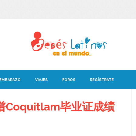
 EMBARAZO
VIAJES
FOROS
REGÍSTRATE
oquitlam毕业证成绩