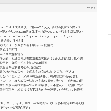
#6333
tlam毕业证成绩单认证,Q微♥1688 99991,办理高贵林学院毕业证
学位证,办理Coquitlam假文凭证书,办理Coquitlam硕士学历认证,办
or/Master Coquitlam College Diploma Degree
：【业务选择办理准则】
先给父母、亲戚朋友看下学历认证的情况
证成绩单即可
自己做生意的情况
真伪的，而且国内没有渠道去查询国外学历认证的真假，也不需
鉴于此，办理一份毕业证成绩单即可
事业性单位或者考公务员的情况
递交材料到教育部，办理真实教育部认证 教育部学历认证：
地合作代理人员，如果你有业余时间，有兴趣就请联系我们。
个人中介，真实教育部认证故意虚假报价，毕业证、成绩单却报
做和原版差异很大的毕业证和成绩单，却不做认证，欺骗广大留
请电话联系，或者视频看下对方的办公环境，办理实力，选择实
姓名、生日、专业、学位、毕业时间等（如信息不确定可以咨询顾
91我们有专业老师帮你查询）；