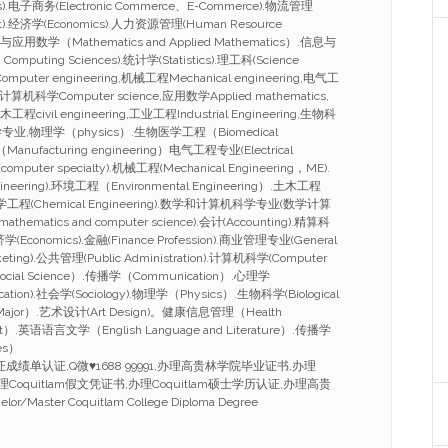
ness).电子商务(Electronic Commerce、E-Commerce).物流管理
nt).经济学(Economics).人力资源管理(Human Resource
与应用数学（Mathematics and Applied Mathematics）.信息与
Computing Sciences).统计学(Statistics).理工科(Science
mputer engineering,机械工程Mechanical engineering,电气工
ing,计算机科学Computer science,应用数学Applied mathematics,
工程civil engineering,工业工程Industrial Engineering,生物科
ce,化学专业,物理学（physics）.生物医学工程（Biomedical
anufacturing engineering）电气工程专业(Electrical
omputer specialty).机械工程(Mechanical Engineering，ME).
ineering).环境工程（Environmental Engineering）.土木工程
g）.化学工程(Chemical Engineering).数学和计算机科学专业(数学计算
athematics and computer science).会计(Accounting).精算科
.经济学(Economics).金融(Finance Profession).商业管理专业(General
eting).公共管理(Public Administration).计算机科学(Computer
ocial Science）.传播学（Communication）.心理学
cation).社会学(Sociology).物理学（Physics）.生物科学(Biological
 Major）.艺术设计(Art Design)。健康信息管理（Health
ent）.英语语言文学（English Language and Literature）.传播学
es）
业证成绩单认证,Q微♥1688 99991,办理高贵林学院毕业证书,办理
办理Coquitlam假文凭证书,办理Coquitlam硕士学历认证,办理高贵
aster Coquitlam College Diploma Degree