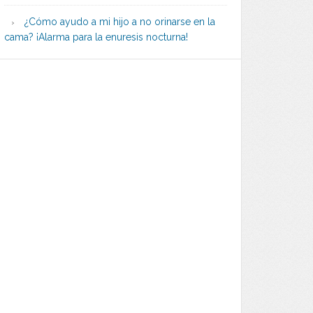
¿Cómo ayudo a mi hijo a no orinarse en la
cama? ¡Alarma para la enuresis nocturna!