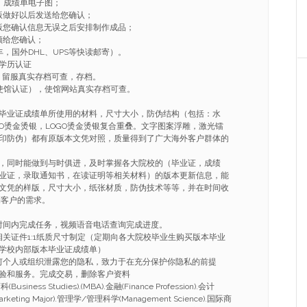
、成绩单电子图；
版做好以后发送给您确认；
版您确认信息无误之后安排制作成品；
频给您确认；
，国外DHL、UPS等快读邮寄）。
学历认证
，留服真实存档可查，存档。
使馆认证），使馆网站真实存档可查。
毕业证成绩单所使用的材料，尺寸大小，防伪结构（包括：水
GO烫金烫银，LOGO烫金烫银复合重叠。文字图案浮雕，激光镭
印防伪）都有原版本文凭对照，质量得到了广大海外客户群体的
，同时能做到与时俱进，及时掌握各大院校的（毕业证，成绩
业证，录取通知书，在读证明等相关材料）的版本更新信息，能
文凭的样版，尺寸大小，纸张材质，防伪技术等等，并在时间收
到客户的需求。
的时间内完成任务，视频语音电话查询完成进度。
相关证件1:1纸质尺寸制定（定期向各大院校毕业生购买版本毕业
学校内部版本毕业证成绩单）
任何个人或组织泄露您的隐私，致力于在充分保护你隐私的前提
验和服务。完成交易，删除客户资料
ness Studies).(MBA).金融(Finance Profession).会计
arketing Major).管理学/管理科学(Management Science).国际商