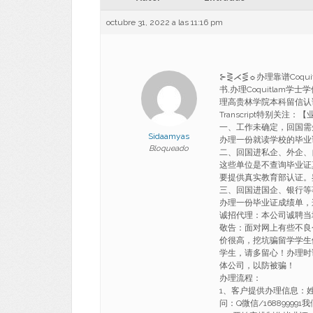
octubre 31, 2022 a las 11:16 pm
⊱⋛⋌⋚☼办理靠谱Coqui
书,办理Coquitlam学士
理高贵林学院本科留信认证Bachel
Transcript特别关注
一、工作未确定，回国需
Sidaamyas
办理一份就读学校的毕业
Bloqueado
二、回国进私企、外企、
这些单位是不查询毕业证
要提供真实教育部认证。
三、回国进国企、银行等
办理一份毕业证成绩单，
诚招代理：本公司诚聘当
敬告：面对网上有些不良
价很高，挖坑骗留学学生
学生，请多留心！办理时
体公司，以防被骗！
办理流程：
1、客户提供办理信息：
问：Q微信/1688999