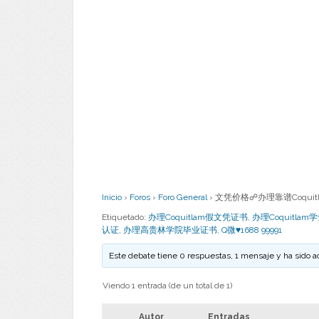
Inicio
›
Foros
›
Foro General
›
文凭价格☍办理靠谱Coquit
Etiquetado:
办理Coquitlam假文凭证书
,
办理Coquitla
认证
,
办理高贵林学院毕业证书
,
Q微♥1688 99991
Este debate tiene 0 respuestas, 1 mensaje y ha sido a
Viendo 1 entrada (de un total de 1)
Autor
Entradas