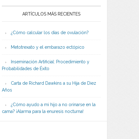
ARTÍCULOS MÁS RECIENTES
¿Cómo calcular los días de ovulación?
Metotrexato y el embarazo ectópico
Inseminación Artificial: Procedimiento y
Probabilidades de Éxito
Carta de Richard Dawkins a su Hija de Diez
Años
¿Cómo ayudo a mi hijo a no orinarse en la
cama? ¡Alarma para la enuresis nocturna!