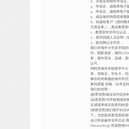
2、开始安排制作毕业证
3、毕业证、成绩单电子
4、毕业证、成绩单电子
5、成品做好拍照或者视
6、快递给客户（国内顺丰
主营业务二，真实教育部
1，教育部学历学位认证
2，留学回国人员证明（
3，留信网认证学历，
我们对海外大学及学院的
印，阴影底纹，钢印LO
射，紫外荧光，温感，复
认可。
同时和海外学校留学中介
单，资格证，学生卡，结
够在时间掌握的海外学历
集到原版 实物，以求达
我们的优势：
[效率优势]保证在约定
[品质优势]与学校颁发的
证成绩单保证您拿到的是
[保密优势]我们绝不向
下，为您提供更优质的体
会计和金融专业学位证 商科(Busi
(Accounting).市场营销(M