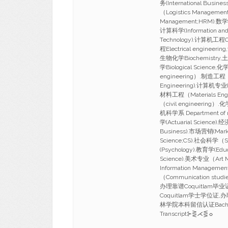
务(International Busi
（Logistics Manageme
Management;HRM).数学
计算科学(Information and 
Technology).计算机工程Co
程Electrical engineer
生物化学Biochemistry,土木
学Biological Scien
engineering）.制造工程（M
Engineering).计算机专业(c
材料工程（Materials Eng
（civil engineerin
机科学系 Department of m
学(Actuarial Science)
Business).市场营销(Mark
Science;CS).社会科学（S
(Psychology).教育学(Edu
Science).美术专业（Art
Information Managem
（Communication studi
办理靠谱Coquitlam毕
Coquitlam学士学位证,
林学院本科留信认证Bachelor/M
Transcript⊱⋛⋌⋚☼