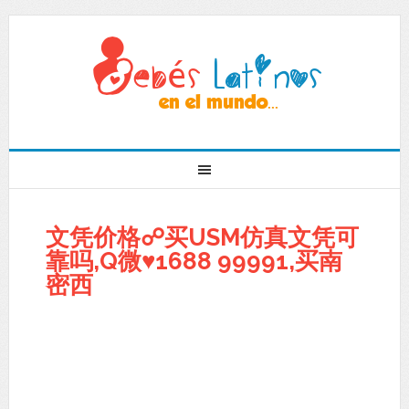
文凭价格☍买USM仿真文凭可
靠吗,Q微♥1688 99991,买南
密西