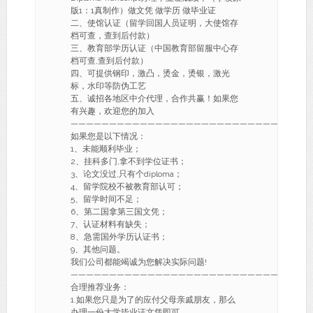
版1：1真制作）做文凭 做学历 做毕业证
二、使馆认证（留学回国人员证明，大使馆存
档可查，查到后付款）
三、教育部学历认证（中国教育部留服中心存
档可查,查到后付款）
四、可提供钢印，激凸，烫金，烫银，激光
标，水印等防伪工艺
五、诚招各地区中介代理，合作共赢！如果您
有兴趣，欢迎您的加入
———————————————————————————-
如果您是以下情况：
1、未能顺利毕业；
2、挂科多门,拿不到学位证书；
3、论文没过,只有个diploma；
4、留学院校不被教育部认可；
5、留学时间不足；
6、第二国拿第三国文凭；
7、认证材料有缺失；
8、急需国外学历认证书；
9、其他问题。
我们公司都能竭诚为您解决实际问题!
———————————————————————————-
合理推荐业务：
1.如果您只是为了的应付父母亲戚朋友，那么
办理一份大学毕业证文凭即可