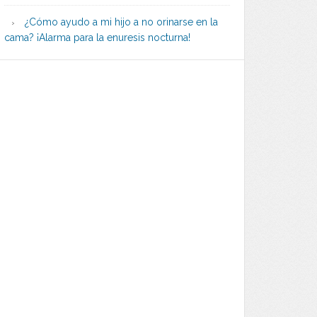
¿Cómo ayudo a mi hijo a no orinarse en la
cama? ¡Alarma para la enuresis nocturna!