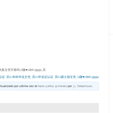
凭可靠吗,Q微♥1688 99991,买
位证
,
买IU本科毕业文凭
,
买IU毕业证认证
,
买IU硕士假文凭
,
Q微♥1688 99991
ctualizado por última vez el
hace 3 años, 9 meses
por
Sidaamyas
.