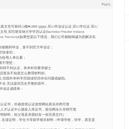
#5415
凭可靠吗,Q微♥1688 99991,买IU毕业证认证,买IU学位证,买IU
,买印第安纳大学学历认证Bachelor/Master Indiana
e Diploma Transcript如果您是以下情况，我们公司都能竭诚为您解决实
因未能顺利毕业，拿不到官方毕业证；
望尽快拿到；
，办给用人单位看；
绩不理想；
凭却得不到认证，有本科却要求硕士
情况复杂不知道怎么整理材料的。
学位,但国外本科学历就读经历存在问题或缺陷。
不全,无法提供完全齐整的原件 。
毕业证成绩单：
证认证书，外籍使馆认证使馆网站真实存档可查
业人才认证中心颁发入库证书，留信网永久存档可查.
证明材料，给父母及亲朋好友一份完美交代）;
ER，在读证明，学生卡等留学相关材料（申请学校，转学，甚至是