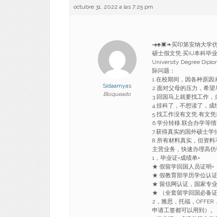
octubre 31, 2022 a las 7:25 pm
◦♠♣▣❧买印第安纳大学仿真文
硕士假文凭,买IU本科毕业文凭
University Degre
际问题：
1.在校期间，因各种原
Sidaamyas
2.面对父母的压力，希
Bloqueado
3.回国马上就要找工作
4.挂科了，不想读了，成
5.找工作没有文凭,有文
6.学分转移,联合办学等
7.获得真实的国外硕士
8.所有材料真实，但资料
主营业务，快速办理高仿
1，毕业证+成绩单+
★ 假留学回国人员证明+
★ 假教育部学历学位认
★ 留信网认证，国家专
★ （全套留学回国必备
2，雅思，托福，OFF
申请工签都可以用到）。