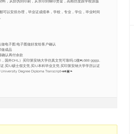
套材料，从防伪到印刷，从水印到钢印烫金，高精仿度跟学校原版
都可以安排办理，毕业证成绩单，学校，专业，学位，毕业时间
。
点做电子图;电子图做好发给客户确认
部做成品
频确认再付余款
国外DHL）买印第安纳大学仿真文凭可靠吗,Q微♥1688 99991,
位证,买IU硕士假文凭,买IU本科毕业文凭,买印第安纳大学学历认证
 University Degree Diploma Transcript◦♠♣▣❧