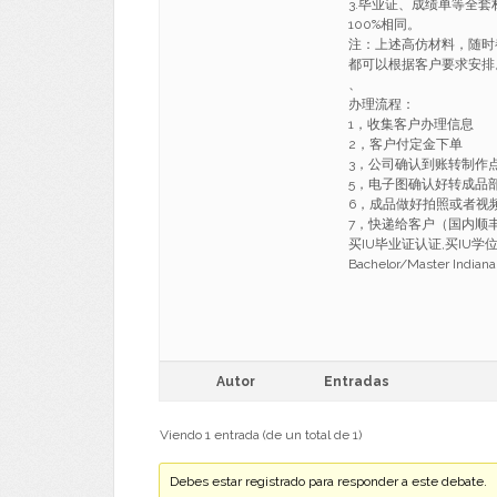
3.毕业证、成绩单等全
100%相同。
注：上述高仿材料，随时
都可以根据客户要求安排
、
办理流程：
1，收集客户办理信息
2，客户付定金下单
3，公司确认到账转制作
5，电子图确认好转成品
6，成品做好拍照或者视
7，快递给客户（国内顺丰，
买IU毕业证认证,买IU学
Bachelor/Master Indiana
Autor
Entradas
Viendo 1 entrada (de un total de 1)
Debes estar registrado para responder a este debate.