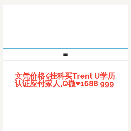
文凭价格☇挂科买Trent U学历
认证应付家人,Q微♥1688 999