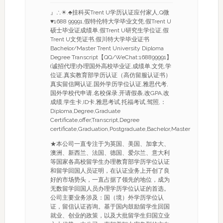
』∴☀.♣挂科买Trent U学历认证应付家人,Q微
♥1688 99991,假特伦特大学毕业文凭,假Trent U
硕士毕业证成绩单,假Trent U研究生学位证,假
Trent U文凭证书,假川特大学毕业证书
Bachelor/Master Trent University Diploma
Degree Transcript【QQ/WeChat:168899991】
(诚招代理)办理国外高校毕业证,成绩单,文凭,学
位证,真实教育部学历认证（高仿留服认证书）
真实留信网认证,国外学历学位认证,雅思代考,
国外学校代申请,名校保录,开请假条,改GPA,改
成绩,学生卡,ID卡,雅思考试,托福考试,驾照,：
Diploma,Degree,Graduate
Certificate,offer,Transcript,Degree
certificate,Graduation,Postgraduate,Bachelor,Master
★本公司一直专注于为英国、美国、加拿大、
澳洲、新西兰、法国、德国、爱尔兰、意大利
等国家各高校留学生办理教育部学历学位认证
和留学回国人员证明，在认证业务上开创了良
好的市场势头，一直占据了领先的地位，成为
无数留学回国人员办理学历学位认证的首选。
公司主要业务涉及：国（境）外学历学位认
证，留信认证咨询。基于国内鼓励留学生回国
就业、创业的政策，以及大批留学生归国立业