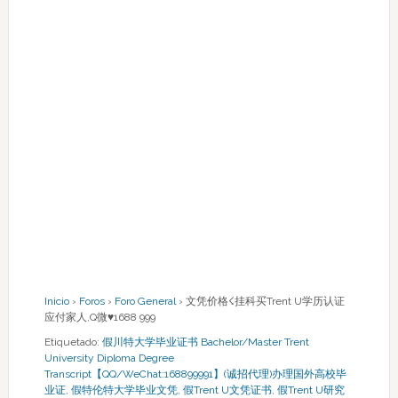
Inicio
›
Foros
›
Foro General
›
文凭价格☇挂科买Trent U学历认证
应付家人,Q微♥1688 999
Etiquetado:
假川特大学毕业证书 Bachelor/Master Trent
University Diploma Degree
Transcript【QQ/WeChat:168899991】(诚招代理)办理国外高校毕
业证
,
假特伦特大学毕业文凭
,
假Trent U文凭证书
,
假Trent U研究