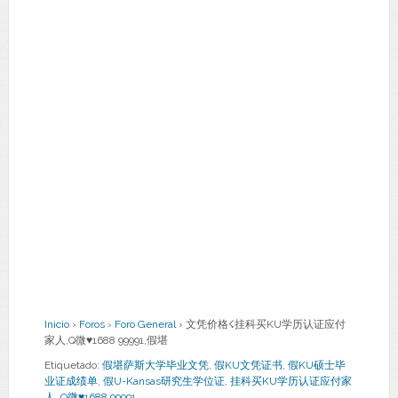
Inicio
›
Foros
›
Foro General
›
文凭价格☇挂科买KU学历认证应付
家人,Q微♥1688 99991,假堪
Etiquetado:
假堪萨斯大学毕业文凭
,
假KU文凭证书
,
假KU硕士毕
业证成绩单
,
假U-Kansas研究生学位证
,
挂科买KU学历认证应付家
人
,
Q微♥1688 99991