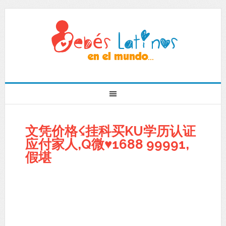
文凭价格☇挂科买KU学历认证
应付家人,Q微♥1688 99991,
假堪