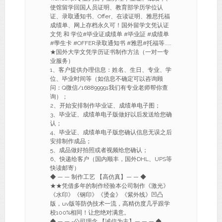
使馆留学回国人员证明、教育部学历学位认
证、录取通知书、Offer、在读证明、雅思托福
成绩单、网上存档永久可！国外留学文凭认证
文凭 和 学位#毕业证成绩单 #毕业証 #成绩单
#學生卡 #OFFER录取通知书 #雅思#托福等……
★国外大学文凭学历证书制作方法（一对一专
业服务）
1、客户提供办理信息：姓名、生日、专业、学
位、毕业时间等（如信息不确定可以咨询顾
问：Q微信/168899991我们有专业老师帮你查
询）；
2、开始安排制作毕业证、成绩单电子图；
3、毕业证、成绩单电子版做好以后发送给您确
认；
4、毕业证、成绩单电子版您确认信息无误之后
安排制作成品；
5、成品做好拍照或者视频给您确认；
6、快递给客户（国内顺丰，国外DHL、UPS等
快读邮寄）
◆ — — 制作工艺 【高仿真】— — ◆
★★凭借多年的制作经验本公司制作《激光》
《水印》《钢印》《烫金》《紫外线》凹凸
版，uv版等防伪技术一流，高精仿度几乎跟学
校100%相同！让您绝对满意。
◆ — — -公司理念 【诚信为主】— — — ◆