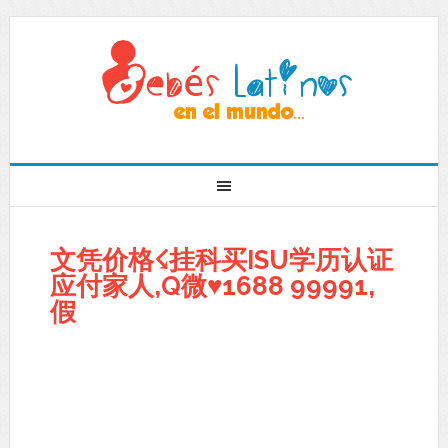
文凭价格☇挂科买ISU学历认证
应付家人,Q微♥1688 99991,
假