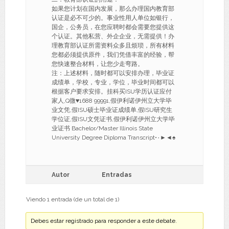
如果您计划在国内发展，那么办理国内教育部
认证是必不可少的。事业性用人单位如银行，
国企，公务员，在您应聘时都会需要您提供这
个认证。其他私营、外企企业，无需提供！办
理教育部认证所需资料众多且烦琐，所有材料
您都必须提供原件，我们凭借丰富的经验，帮
您快速整合材料，让您少走弯路。
注：上述材料，随时都可以安排办理，毕业证
成绩单，学校，专业，学位，毕业时间都可以
根据客户要求安排。挂科买ISU学历认证应付
家人,Q微♥1688 99991,假伊利诺伊州立大学毕
业文凭,假ISU硕士毕业证成绩单,假ISU研究生
学位证,假ISU文凭证书,假伊利诺伊州立大学毕
业证书 Bachelor/Master Illinois State
University Degree Diploma Transcript•۰►◄♠
Autor
Entradas
Viendo 1 entrada (de un total de 1)
Debes estar registrado para responder a este debate.