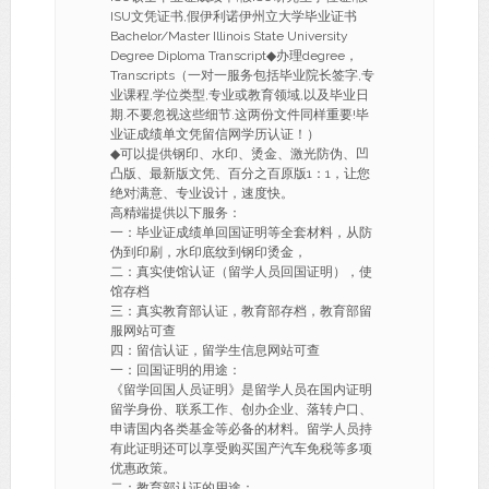
ISU文凭证书,假伊利诺伊州立大学毕业证书
Bachelor/Master Illinois State University
Degree Diploma Transcript◆办理degree，
Transcripts（一对一服务包括毕业院长签字,专
业课程,学位类型,专业或教育领域,以及毕业日
期.不要忽视这些细节.这两份文件同样重要!毕
业证成绩单文凭留信网学历认证！）
◆可以提供钢印、水印、烫金、激光防伪、凹
凸版、最新版文凭、百分之百原版1：1，让您
绝对满意、专业设计，速度快。
高精端提供以下服务：
一：毕业证成绩单回国证明等全套材料，从防
伪到印刷，水印底纹到钢印烫金，
二：真实使馆认证（留学人员回国证明），使
馆存档
三：真实教育部认证，教育部存档，教育部留
服网站可查
四：留信认证，留学生信息网站可查
一：回国证明的用途：
《留学回国人员证明》是留学人员在国内证明
留学身份、联系工作、创办企业、落转户口、
申请国内各类基金等必备的材料。留学人员持
有此证明还可以享受购买国产汽车免税等多项
优惠政策。
二：教育部认证的用途：