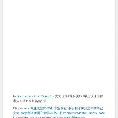
Inicio
›
Foros
›
Foro General
›
文凭价格☇挂科买ISU学历认证应付
家人,Q微♥1688 99991,假
Etiquetado:
专业或教育领域
,
专业课程
,
假伊利诺伊州立大学毕业
文凭
,
假伊利诺伊州立大学毕业证书 Bachelor/Master Illinois State
University Degree Diploma Transcript◆办理degree，