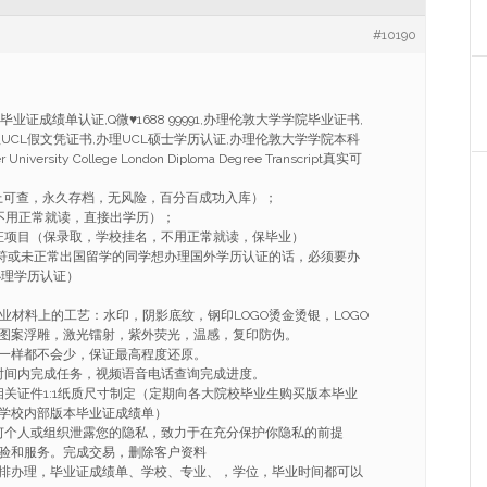
#10190
毕业证成绩单认证,Q微
♥
1688 99991,办理伦敦大学学院毕业证书,
理UCL假文凭证书,办理UCL硕士学历认证,办理伦敦大学学院本科
niversity College London Diploma Degree Transcript真实可
上可查，永久存档，无风险，百分百成功入库）；
不用正常就读，直接出学历）；
证项目（保录取，学校挂名，不用正常就读，保毕业）
不符或未正常出国留学的同学想办理国外学历认证的话，必须要办
办理学历认证）
毕业材料上的工艺：水印，阴影底纹，钢印LOGO烫金烫银，LOGO
图案浮雕，激光镭射，紫外荧光，温感，复印防伪。
一样都不会少，保证最高程度还原。
的时间内完成任务，视频语音电话查询完成进度。
相关证件1:1纸质尺寸制定（定期向各大院校毕业生购买版本毕业
学校内部版本毕业证成绩单）
任何个人或组织泄露您的隐私，致力于在充分保护你隐私的前提
验和服务。完成交易，删除客户资料
排办理，毕业证成绩单、学校、专业、，学位，毕业时间都可以