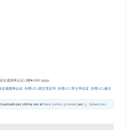
绩单认证,Q微♥1688 99991,
业证成绩单认证
,
办理UCL假文凭证书
,
办理UCL学士学位证
,
办理UCL硕士
ctualizado por última vez el
hace 3 años, 9 meses
por
Sidaamyas
.