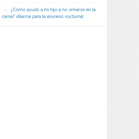
¿Cómo ayudo a mi hijo a no orinarse en la
cama? ¡Alarma para la enuresis nocturna!