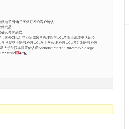
点做电子图;电子图做好发给客户确认;
做成品;
频确认再付余款;
，国外DHL）毕业证成绩单办理靠谱UCL毕业证成绩单认证,Q
理伦敦大学学院毕业证书,办理UCL学士学位证,办理UCL假文凭证书,办理
学院本科留信认证Bachelor/Master University College
ranscript
◆◇◣♭