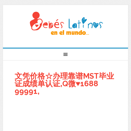
文凭价格☆办理靠谱MST毕业
证成绩单认证,Q微♥1688
99991,