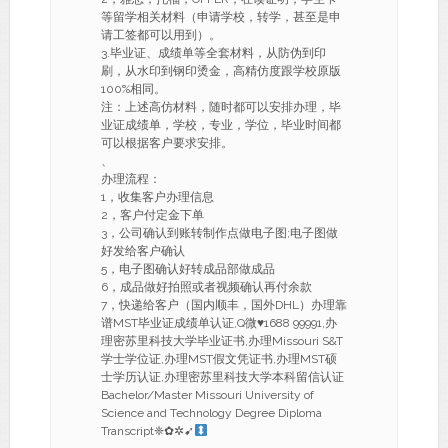
等留学相关材料（申请学校，转学，甚至是申
请工签都可以用到）。
3.毕业证、成绩单等全套材料，从防伪到印
刷，从水印到钢印烫金，高精仿度跟学校原版
100%相同。
注：上述高仿材料，随时都可以安排办理，毕
业证成绩单，学校，专业，学位，毕业时间都
可以根据客户要求安排。
、
办理流程：
1，收集客户办理信息
2，客户付定金下单
3，公司确认到账转制作点做电子图;电子图做
好发给客户确认
5，电子图确认好转成品部做成品
6，成品做好拍照或者视频确认再付余款
7，快递给客户（国内顺丰，国外DHL）办理靠
谱MST毕业证成绩单认证,Q微
♥
1688 99991,办
理密苏里科技大学毕业证书,办理Missouri S&T
学士学位证,办理MST假文凭证书,办理MST硕
士学历认证,办理密苏里科技大学本科留信认证
Bachelor/Master Missouri University of
Science and Technology Degree Diploma
Transcript❈✿✲➹