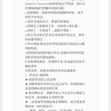
Diploma Transcript如果您是以下情况，我们公
司都能竭诚为您解决实际问题：
1.在校期间，因各种原因未能顺利毕业，拿不
到官方毕业证；
2.面对父母的压力，希望尽快拿到；
3.回国马上就要找工作，办给用人单位看；
4.挂科了，不想读了，成绩不理想；
5.找工作没有文凭,有文凭却得不到认证，有本
科却要求硕士
6.学分转移,联合办学等情况复杂不知道怎么整
理材料的。
7.获得真实的国外硕士学位,但国外本科学历就
读经历存在问题或缺陷。
8.所有材料真实，但资料不全,无法提供完全齐
整的原件 。
主营业务，快速办理高仿毕业证成绩单：
1，毕业证+成绩单+
★ 假留学回国人员证明+
★ 假教育部学历学位认证认证书，外籍使馆认
证使馆网站真实存档可查
★ 留信网认证，国家专业人才认证中心颁发入
库证书，留信网永久存档可查.
★ （全套留学回国必备证明材料，给父母及亲
朋好友一份完美交代）;
2，雅思，托福，OFFER，在读证明，学生卡