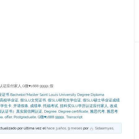
付家人,Q微♥1688 99991,假
helor/Master Saint Louis University Degree Diploma
理国外高校毕业证
,
假SLU文凭证书
,
假SLU研究生学位证
,
假SLU硕士毕业证成绩
,
学生卡
,
开请假条
,
成绩单
,
托福考试
,
挂科买SLU学历认证应付家人
,
改成
服认证书）真实留信网认证
,
Degree
,
Degree certificate
,
雅思代考
,
雅思考
ma
,
offer
,
Postgraduate
,
Q微♥1688 99991
,
Transcript
ctualizado por última vez el
hace 3 años, 9 meses
por
Sidaamyas
.