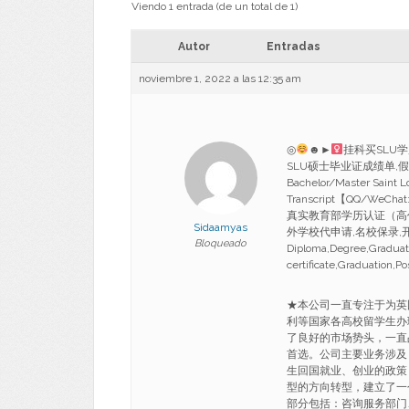
Viendo 1 entrada (de un total de 1)
Autor
Entradas
noviembre 1, 2022 a las 12:35 am
◎
☻►
挂科买SLU
SLU硕士毕业证成绩单,
Bachelor/Master Saint L
Transcript【QQ/We
真实教育部学历认证（高
Sidaamyas
外学校代申请,名校保录,开
Bloqueado
Diploma,Degree,Graduate 
certificate,Graduation,P
★本公司一直专注于为英
利等国家各高校留学生办
了良好的市场势头，一直
首选。公司主要业务涉及
生回国就业、创业的政策
型的方向转型，建立了一
部分包括：咨询服务部门