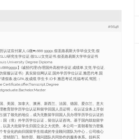
#6648
学历认证应付家人,Q微
♥
1688 99991,假圣路易斯大学毕业文凭,假
假SLU研究生学位证,假SLU文凭证书,假圣路易斯大学毕业证书
ouis University Degree Diploma
Chat:168899991】(诚招代理)办理国外高校毕业证,成绩单,文凭,学位证,
仿留服认证书）真实留信网认证,国外学历学位认证,雅思代考,国
请假条,改GPA,改成绩,学生卡,ID卡,雅思考试,托福考试,驾照,：
Certificate,offer,Transcript,Degree
ostgraduate,Bachelor,Master
国、美国、加拿大、澳洲、新西兰、法国、德国、爱尔兰、意大
理教育部学历学位认证和留学回国人员证明，在认证业务上开创
占据了领先的地位，成为无数留学回国人员办理学历学位认证的
：国（境）外学历学位认证，留信认证咨询。基于国内鼓励留学
，以及大批留学生归国立业之大优势。本公司一直朝着智力密集
个专业化的由归国留学生组成的专业顾问团队为中心，公司核心
、营销部门、制作部、顾问团队共同协作的服务体系。挂科买