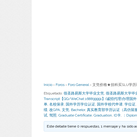
Inicio
›
Foros
›
Foro General
›
文凭价格★挂科买SLU学历认证应
Etiquetado:
假圣路易斯大学毕业文凭
,
假圣路易斯大学毕业证书 Bac
Transcript【QQ/WeChat:168899991】(诚招代理)办
单
,
名校保录
,
国外学历学位认证
,
国外学校代申请
,
学位证
绩
,
改GPA
,
文凭
,
Bachelor
,
真实教育部学历认证（高仿留
试
,
驾照
,
Graduate Certificate
,
Graduation
,
ID卡
,
：Diplo
Este debate tiene 0 respuestas, 1 mensaje y ha sido a