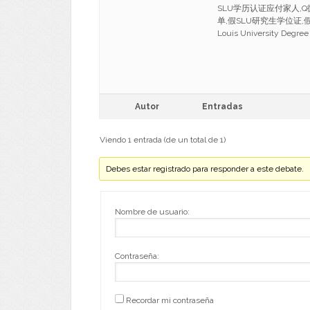
SLU学历认证应付家人,Q
单,假SLU研究生学位证,假S
Louis University Degree
Autor
Entradas
Viendo 1 entrada (de un total de 1)
Debes estar registrado para responder a este debate.
Nombre de usuario:
Contraseña:
Recordar mi contraseña