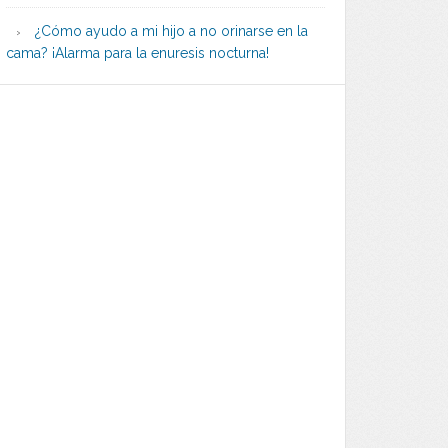
¿Cómo ayudo a mi hijo a no orinarse en la
cama? ¡Alarma para la enuresis nocturna!