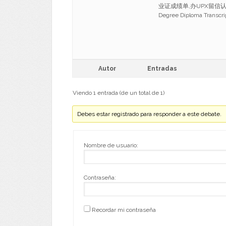
业证成绩单,办UPX留信认证,办凤
Degree Diploma Transc
Autor
Entradas
Viendo 1 entrada (de un total de 1)
Debes estar registrado para responder a este debate.
Nombre de usuario:
Contraseña:
Recordar mi contraseña