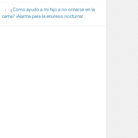
¿Cómo ayudo a mi hijo a no orinarse en la
cama? ¡Alarma para la enuresis nocturna!