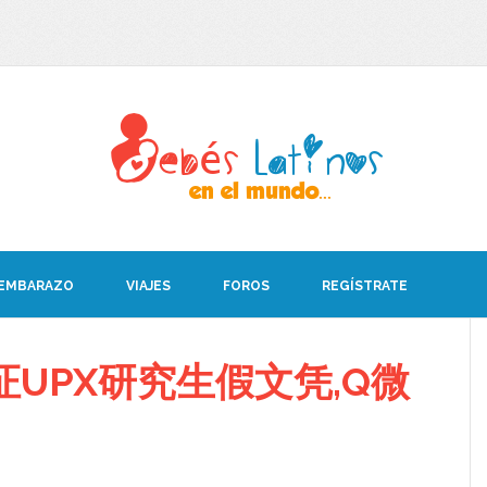
 EMBARAZO
VIAJES
FOROS
REGÍSTRATE
UPX研究生假文凭,Q微