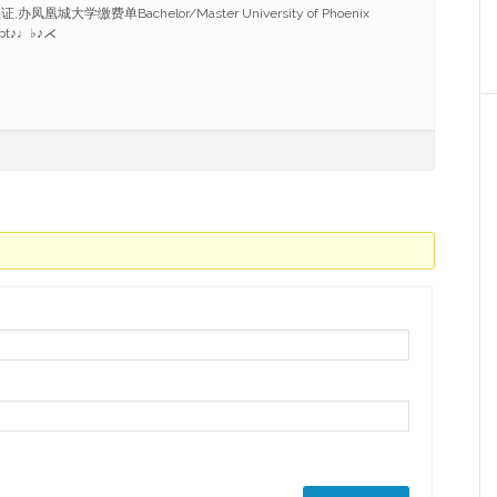
凰城大学缴费单Bachelor/Master University of Phoenix
ript♪♩♭♪⋌