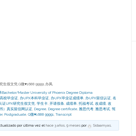
文凭,Q微♥1688 99991,办凤
or/Master University of Phoenix Degree Diploma
理国外高校毕业证
,
办UPX本科毕业证
,
办UPX毕业证成绩单
,
办UPX留信认证
,
名
认证UPX研究生假文凭
,
学生卡
,
开请假条
,
成绩单
,
托福考试
,
改成绩
,
改
书）真实留信网认证
,
Degree
,
Degree certificate
,
雅思代考
,
雅思考试
,
驾
er
,
Postgraduate
,
Q微♥1688 99991
,
Transcript
ctualizado por última vez el
hace 3 años, 9 meses
por
Sidaamyas
.