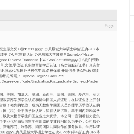
#4550
生假文凭,Q微♥1688 99991,办凤凰城大学硕士学位证,办UPX本
单,办UPX留信认证,办凤凰城大学缴费单Bachelor/Master
 Degree Diploma Transcript【QQ/WeChat:168899991】(诚招代理)
单,文凭,学位证,真实教育部学历认证（高仿留服认证书）真实留
,雅思代考,国外学校代申请,名校保录,开请假条,改GPA,改成绩,
,驾照,：Diploma,Degree,Graduate
ipt,Degree certificate,Graduation,Postgraduate,Bachelor,Master
国、美国、加拿大、澳洲、新西兰、法国、德国、爱尔兰、意大
理教育部学历学位认证和留学回国人员证明，在认证业务上开创
占据了领先的地位，成为无数留学回国人员办理学历学位认证的
：国（境）外学历学位认证，留信认证咨询。基于国内鼓励留学
，以及大批留学生归国立业之大优势。本公司一直朝着智力密集
个专业化的由归国留学生组成的专业顾问团队为中心，公司核心
、营销部门、制作部、顾问团队共同协作的服务体系。学历认证
688 99991,办凤凰城大学硕士学位证,办UPX本科毕业证,办UPX毕