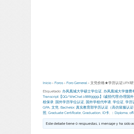
Inicio
›
Foros
›
Foro General
›
文凭价格★学历认证UPX研究生假
Etiquetado:
办凤凰城大学硕士学位证
,
办凤凰城大学缴费单Bachel
Transcript【QQ/WeChat:168899991】(诚招代理)办
校保录
,
国外学历学位认证
,
国外学校代申请
,
学位证
,
学历
GPA
,
文凭
,
Bachelor
,
真实教育部学历认证（高仿留服认证
照
,
Graduate Certificate
,
Graduation
,
ID卡
,
：Diploma
,
off
Este debate tiene 0 respuestas, 1 mensaje y ha sido a