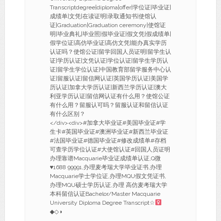
Transcriptdegree|diploma|offer|学位证|毕业证|
成绩单|文凭|在读证明|录取通知书|使馆认
证|Graduation|Graduation ceremony|使馆证
明|毕业典礼|毕业照|假毕业证|假文凭|假成绩单|
假学位证|高仿毕业证|高仿文凭|能办真实学历
认证吗？使馆公证|留学回国人员证明|留学生认
证|学历认证|文凭认证|学位认证|留学生学历认
证|留学生学位认证|中国教育部留学服务中心认
证|留服认证|留信网认证|英国学历认证|美国学
历认证|加拿大学历认证|新西兰学历认证|澳大
利亚学历认证|留信网认证有什么用？使馆公证
有什么用？留服认可吗？留服认证和留信认证
有什么区别？
</div><div>#加拿大毕业证#美国毕业证#学
生卡#英国毕业证#澳洲毕业证#新西兰毕业证
#法国毕业证#德国毕业证#修改成绩单#存档
可查学历学位认证#大使馆认证#回国人员证明
办理靠谱Macquarie毕业证成绩单认证,Q微
♥
1688 99991,办理麦考瑞大学毕业证书,办理
Macquarie学士学位证,办理MQU假文凭证书,
办理MQU硕士学历认证,办理 高仿麦考瑞大学
本科留信认证Bachelor/Master Macquarie
University Diploma Degree Transcript☆
◆◇◑