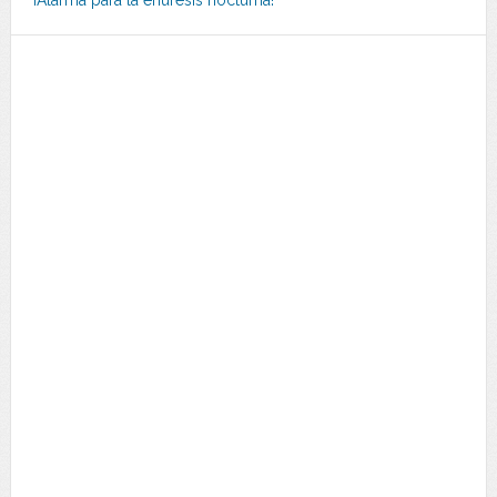
¡Alarma para la enuresis nocturna!