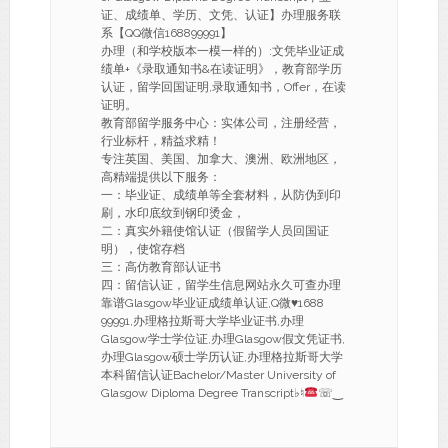
证、成绩单、学历、文凭、认证】办理服务联
系【QQ微信168899991】
办理（和学校版本一模一样的）:文凭毕业证成
绩单+《录取通知书&在读证明》，教育部学历
认证，留学回国证明,录取通知书，Offer，在读
证明。
教育部留学服务中心：实体公司，注册经营，
行业标杆，精益求精！
专注英国、美国、加拿大、澳洲、欧洲地区，
高精端提供以下服务：
一：毕业证、成绩单等全套材料，从防伪到印
刷，水印底纹到钢印烫金，
二：真实外籍使馆认证（假留学人员回国证
明），使馆存档
三：高仿教育部认证书
四：留信认证，留学生信息网站永久可查办理
靠谱Glasgow毕业证成绩单认证,Q微
♥
1688
99991,办理格拉斯哥大学毕业证书,办理
Glasgow学士学位证,办理Glasgow假文凭证书,
办理Glasgow硕士学历认证,办理格拉斯哥大学
本科留信认证Bachelor/Master University of
Glasgow Diploma Degree Transcript♭♮
☏‿