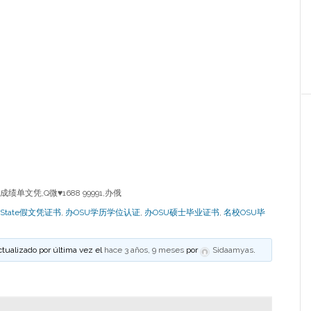
成绩单文凭,Q微
♥
1688 99991,办俄
n State假文凭证书
,
办OSU学历学位认证
,
办OSU硕士毕业证书
,
名校OSU毕
ctualizado por última vez el
hace 3 años, 9 meses
por
Sidaamyas
.