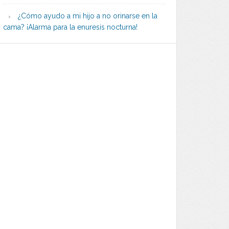
¿Cómo ayudo a mi hijo a no orinarse en la
cama? ¡Alarma para la enuresis nocturna!