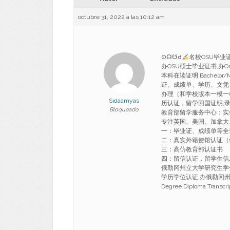
octubre 31, 2022 a las 10:12 am
⊙☊☋☌
名校OSU毕业
办OSU硕士毕业证书,办Or
本科在读证明 Bachelor/Maste
证、成绩单、学历、文凭、认
办理（和学校版本一模一
Sidaamyas
历认证，留学回国证明,录
Bloqueado
教育部留学服务中心：实
专注英国、美国、加拿大
一：毕业证、成绩单等全
二：真实外籍使馆认证（
三：高仿教育部认证书
四：留信认证，留学生信
俄勒冈州立大学研究生学位证书
学历学位认证,办俄勒冈州立大学本科
Degree Diploma Transc