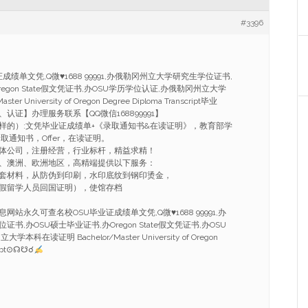
#3396
证成绩单文凭,Q微
♥
1688 99991,办俄勒冈州立大学研究生学位证书,
egon State假文凭证书,办OSU学历学位认证,办俄勒冈州立大学
r University of Oregon Degree Diploma Transcript毕业
证】办理服务联系【QQ微信168899991】
样的）:文凭毕业证成绩单+《录取通知书&在读证明》，教育部学
取通知书，Offer，在读证明。
体公司，注册经营，行业标杆，精益求精！
、澳洲、欧洲地区，高精端提供以下服务：
套材料，从防伪到印刷，水印底纹到钢印烫金，
假留学人员回国证明），使馆存档
息网站永久可查名校OSU毕业证成绩单文凭,Q微
♥
1688 99991,办
,办OSU硕士毕业证书,办Oregon State假文凭证书,办OSU
在读证明 Bachelor/Master University of Oregon
ript⊙☊☋☌