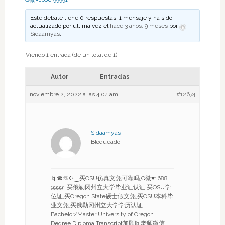
Este debate tiene 0 respuestas, 1 mensaje y ha sido
actualizado por última vez el
hace 3 años, 9 meses
por
Sidaamyas
.
Viendo 1 entrada (de un total de 1)
Autor
Entradas
noviembre 2, 2022 a las 4:04 am
#12674
Sidaamyas
Bloqueado
♮☎☏☪‿买OSU仿真文凭可靠吗,Q微♥1688
99991,买俄勒冈州立大学毕业证认证,买OSU学
位证,买Oregon State硕士假文凭,买OSU本科毕
业文凭,买俄勒冈州立大学学历认证
Bachelor/Master University of Oregon
Degree Diploma Transcript加顾问老师微信