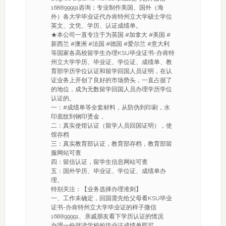
168899991咨询；专业制作美国、国外（海
外）各大学毕业证代办肯特州立大学硕士学位
英文、文凭、学历、认证成绩单。
★本公司一直专注于为英国 #加拿大 #美国 #
新西兰 #澳洲 #法国 #德国 #爱尔兰 #意大利
等国家各高校留学生办理KSU毕业证书-办肯特
州立大学学历、毕业证、学位证、成绩单、教
育部学历学位认证和留学回国人员证明，在认
证业务上开创了良好的市场势头，一直占据了
的地位，成为无数留学回国人员办理学历学位
认证的。
一：#成绩单等全套材料，从防伪到印刷，水
印底纹到钢印烫金，
二：真实使馆认证（留学人员回国证明），使
馆存档
三：真实教育部认证，教育部存档，教育部留
服网站可查
四：留信认证，留学生信息网站可查
五：国外学历、毕业证、学位证、成绩单办
理。
特别关注：【业务选择办理准则】
一、工作未确定，回国需先给父母看KSU毕业
证书-办肯特州立大学毕业证的样子微信
168899991、亲戚朋友看下学历认证的情况
办理一份就读学校的毕业证成绩单即可