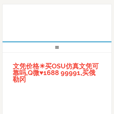
文凭价格☀买OSU仿真文凭可
靠吗,Q微♥1688 99991,买俄
勒冈