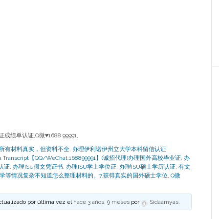
绩单认证,Q微♥1688 99991,
.所有材料真实，但资料不全
,
办理伊利诺伊州立大学本科留信认证
ee Diploma Transcript【QQ/WeChat:168899991】(诚招代理)办理国外高校毕业证
,
办
认证
,
办理ISU假文凭证书
,
办理ISU学士学位证
,
办理ISU硕士学历认证
,
有文
学等情况复杂不知道怎么整理材料的。7.获得真实的国外硕士学位
,
Q微
ctualizado por última vez el
hace 3 años, 9 meses
por
Sidaamyas
.