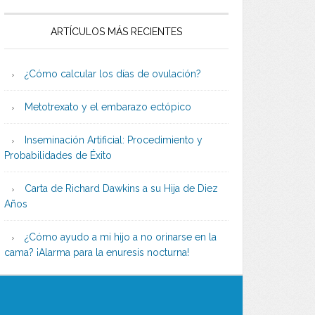
ARTÍCULOS MÁS RECIENTES
¿Cómo calcular los días de ovulación?
Metotrexato y el embarazo ectópico
Inseminación Artificial: Procedimiento y
Probabilidades de Éxito
Carta de Richard Dawkins a su Hija de Diez
Años
¿Cómo ayudo a mi hijo a no orinarse en la
cama? ¡Alarma para la enuresis nocturna!