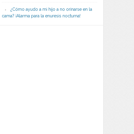
¿Cómo ayudo a mi hijo a no orinarse en la
cama? ¡Alarma para la enuresis nocturna!