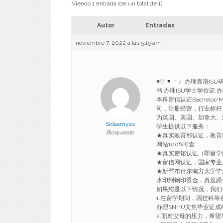
Viendo 1 entrada (de un total de 1)
Autor
Entradas
noviembre 7, 2022 a las 5:15 am
♥
♡
♩办理靠谱ISU
书,办理ISU学士学位证,
本科留信认证Bachelor/Master
司，注册经营，行业标杆
为英国、美国、加拿大、
Sidaamyas
学生提供以下服务：
Bloqueado
★真实教育部认证，教育
网站100%可查
★真实使馆认证（即留学
★留信网认证，国家专业
★新罕布什尔南方大学毕
水印到钢印烫金，真度跟学
如果您是以下情况，我们
1.在留学期间，因挂科等
办理SNHU文凭毕业证成
2.面对父母的压力，