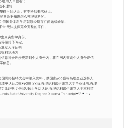
作，办给用人单位看；
绩不理想；
文凭却得不到认证，有本科却要求硕士。
情况复杂不知道怎么整理材料的。
学位,但国外本科学历就读经历存在问题或缺陷。
不全,无法提供完全齐整的原件 。
学生真实留学身份。
业等级给予评定。
心颁发入库证书
以归档到地方
的信息将会逐步更新到个人身份内，将在网内查询个人身份证信
库信息。
。
。
全国网络招聘大会中纳入资料，供国家500强等高端企业选择人
成绩单认证,Q微
♥
1688 99991,办理伊利诺伊州立大学毕业证书,办理
U假文凭证书,办理ISU硕士学历认证,办理伊利诺伊州立大学本科留
nois State University Degree Diploma Transcript
♥
♡
♩