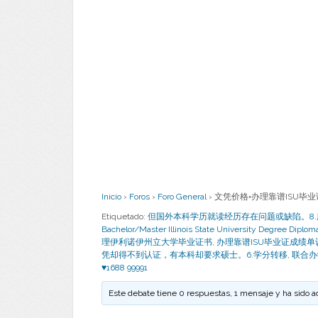
Inicio
›
Foros
›
Foro General
›
文凭价格◦办理靠谱ISU毕业证成
Etiquetado:
但国外本科学历就读经历存在问题或缺陷。8
Bachelor/Master Illinois State University Degr
理伊利诺伊州立大学毕业证书
,
办理靠谱ISU毕业证成绩单
凭却得不到认证，有本科却要求硕士。6.学分转移
,
联合办
♥1688 99991
Este debate tiene 0 respuestas, 1 mensaje y ha sido a