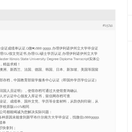
#15741
毕业证成绩单认证,Q微
♥
1688 99991,办理伊利诺伊州立大学毕业证
办理ISU假文凭证书,办理ISU硕士学历认证,办理伊利诺伊州立大学
 Illinois State University Degree Diploma Transcript实体公
，精益求精！
澳洲、新西兰、法国、德国、韩国、日本、新加坡、美国等国留
部存档，中国教育部留学服务中心认证（即国外学历学位认证）
回国人员证明），使馆存档可通过大使馆查询确认.
人才认证中心颁发入库证书，留信网存档可查.
业证、成绩单、国外文凭、学历等全套材料，从防伪到印刷，从
校原版100%相同.
公司都能竭诚为您解决实际问题：
各种原因未能拿到新罕布什尔南方大学毕业证，找微信168899991
绩单
希望尽快拿到；