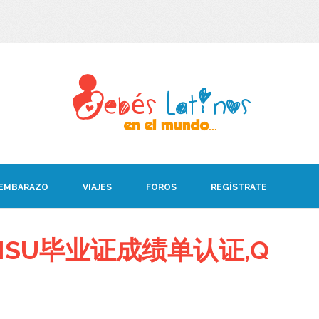
 EMBARAZO
VIAJES
FOROS
REGÍSTRATE
ISU毕业证成绩单认证,Q