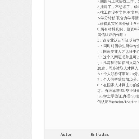
3.回国马上就要找工
4.挂科了，不想读了，成
5.找工作没有文凭,有
6.学分转移,联合办学等
7.获得真实的国外硕士
8.所有材料真实，但资料
留信认证的作用：
1：该专业认证可证明留
2：同时对留学生所学专
3：国家专业人才认证中
4：这个入网证书并且可
5：凡是获得留信网入网
息后，同步读取人才网入
6：个人职称评审加20分
7：个人信誉贷款加10分
8：在国家人才网主办的
才。办理靠谱ISU毕业证
ISU学士学位证,办理IS
信认证Bachelor/Master Illi
Autor
Entradas