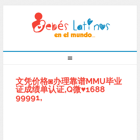
文凭价格◙办理靠谱MMU毕业
证成绩单认证,Q微♥1688
99991,