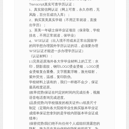
Transcript真实可查学历认证：
1、真实留信网认证（网上可查，永久存档，无
风险，百分百成功入库）；
2、购买英美真实学籍（不用正常就读，直接
出学历）；
3、英美一年硕士保毕业证项目（保录取，学校
挂名，不用正常就读，保毕业）
4、WSE认证（出入境不符或未正常出国留学
的同学想办理国外学历认证的话，必须要办理
WSE认证才能进一步办理学历认证）
《认证材料》：
1:1完美还原海外各大学毕业材料上的工艺：水
印，阴影底纹，钢印LOGO烫金烫银，LOGO烫
金烫银复合重叠。文字图案浮雕，激光镭射，
紫外荧光，温感，复印防伪。
学校材料上该有的，我们一样都不会少，保证
最高程度还原。
[效率优势]保证在约定的时间内完成任务，视频
语音电话查询完成进度。
[品质优势]与学校颁发的相关证件1:1纸质尺寸
制定（定期向各大院校毕业生购买版本毕业证
成绩单保证您拿到的是学校内部版本毕业证成
绩单）
[保密优势]我们绝不向任何个人或组织泄露您的
隐私，致力于在充分保护你隐私的前提下，为