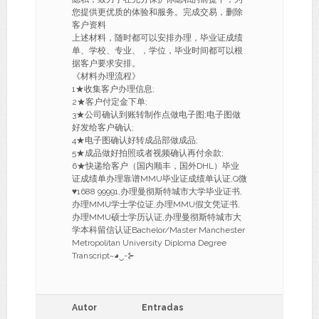
您提供更优质的体验和服务。完成交易，删除
客户资料
上述材料，随时都可以安排办理，毕业证成绩
单、学校、专业、，学位，毕业时间都可以根
据客户要求安排。
《材料办理流程》
1★收集客户办理信息;
2★客户付定金下单;
3★公司确认到账转制作点做电子图;电子图做
好发给客户确认;
4★电子图确认好转成品部做成品;
5★成品做好拍照或者视频确认再付余款;
6★快递给客户（国内顺丰，国外DHL）毕业
证成绩单办理靠谱MMU毕业证成绩单认证,Q微
♥1688 99991,办理曼彻斯特城市大学毕业证书,
办理MMU学士学位证,办理MMU假文凭证书,
办理MMU硕士学历认证,办理曼彻斯特城市大
学本科留信认证Bachelor/Master Manchester
Metropolitan University Diploma Degree
Transcript~◕‿-⊱
Autor
Entradas