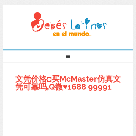
文凭价格◘买McMaster仿真文
凭可靠吗,Q微♥1688 99991