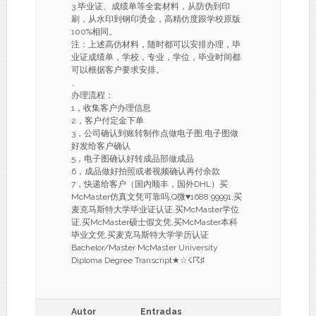
3.毕业证、成绩单等全套材料，从防伪到印
刷，从水印到钢印烫金，高精仿度跟学校原版
100%相同。
注：上述高仿材料，随时都可以安排办理，毕
业证成绩单，学校，专业，学位，毕业时间都
可以根据客户要求安排。
、
办理流程：
1，收集客户办理信息
2，客户付定金下单
3，公司确认到账转制作点做电子图;电子图做
好发给客户确认
5，电子图确认好转成品部做成品
6，成品做好拍照或者视频确认再付余款
7，快递给客户（国内顺丰，国外DHL）买
McMaster仿真文凭可靠吗,Q微♥1688 99991,买
麦克马斯特大学毕业证认证,买McMaster学位
证,买McMaster硕士假文凭,买McMaster本科
毕业文凭,买麦克马斯特大学学历认证
Bachelor/Master McMaster University
Diploma Degree Transcript★☆☇☈♯
Autor
Entradas