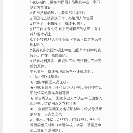
1.在校期间，因各种原因未能顺利毕业，拿不
到官方毕业证；
2.面对父母的压力，希望尽快拿到；
3.回国马上就要找工作，办给用人单位看；
4.挂科了，不想读了，成绩不理想；
5.找工作没有文凭,有文凭却得不到认证，有本
科却要求硕士
6.学分转移,联合办学等情况复杂不知道怎么整
理材料的。
7.获得真实的国外硕士学位,但国外本科学历就
读经历存在问题或缺陷。
8.所有材料真实，但资料不全,无法提供完全齐
整的原件 。
主营业务，快速办理高仿毕业证成绩单：
1，毕业证+成绩单+
★ 假留学回国人员证明+
★ 假教育部学历学位认证认证书，外籍使馆认
证使馆网站真实存档可查
★ 留信网认证，国家专业人才认证中心颁发入
库证书，留信网永久存档可查.
★ （全套留学回国必备证明材料，给父母及亲
朋好友一份完美交代）;
2，雅思，托福，OFFER，在读证明，学生卡
等留学相关材料（申请学校，转学，甚至是申
请工签都可以用到）。