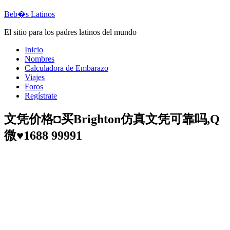
Beb�s Latinos
El sitio para los padres latinos del mundo
Inicio
Nombres
Calculadora de Embarazo
Viajes
Foros
Regístrate
文凭价格◘买Brighton仿真文凭可靠吗,Q
微♥1688 99991