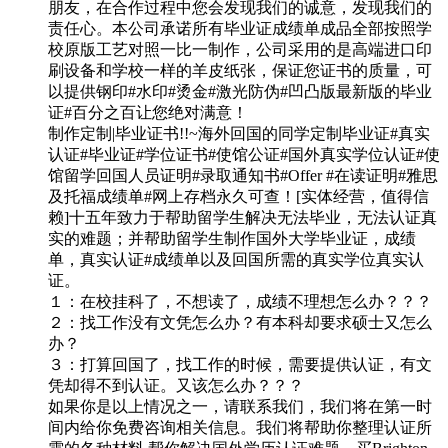
朋友，在合作过程中您会发现我们的诚意，发现我们的
责任心。本公司承诺所有毕业证成绩单成品全部按照学
校原版工艺对照一比一制作，公司采用的是高端进口印
刷设备和学校一样的羊皮纸张，保证您证书的质量，可
以提供钢印#水印#烫金#激光防伪#凹凸版最新版的毕业
证#百分之百让您绝对满意！
制作定制|毕业证书!!~海外回国的同学定制毕业证#真实
认证#毕业证#学位证书#使馆公证#国外真实学位认证#使
馆留学回国人员证明#录取通知书#Offer #在读证明#雅思
及托福成绩单#网上存档永久可查！[实体经营，值得信
赖]十五年致力于帮助留学生解决无法毕业，无法认证真
实的难题；并帮助留学生制作国外大学毕业证，成绩
单，真实认证#成绩单以及回国所需的真实学位真实认
证。
１：在校挂科了，不想读了，成绩不理想怎么办？？？
２：找工作没有文凭怎么办？有本科却要求硕士又怎么
办？
３：打算回国了，找工作的时候，需要提供认证，有文
凭却得不到认证。又该怎么办？？？
如果你是以上情况之一，请联系我们，我们将在第一时
间内给你免费咨询相关信息。我们将帮助你整理认证所