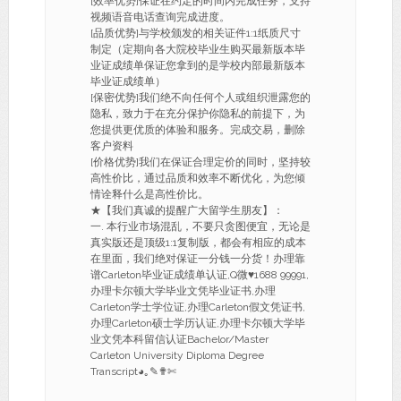
[效率优势]保证在约定的时间内完成任务，支持
视频语音电话查询完成进度。
[品质优势]与学校颁发的相关证件1:1纸质尺寸
制定（定期向各大院校毕业生购买最新版本毕
业证成绩单保证您拿到的是学校内部最新版本
毕业证成绩单）
[保密优势]我们绝不向任何个人或组织泄露您的
隐私，致力于在充分保护你隐私的前提下，为
您提供更优质的体验和服务。完成交易，删除
客户资料
[价格优势]我们在保证合理定价的同时，坚持较
高性价比，通过品质和效率不断优化，为您倾
情诠释什么是高性价比。
★【我们真诚的提醒广大留学生朋友】：
一. 本行业市场混乱，不要只贪图便宜，无论是
真实版还是顶级1:1复制版，都会有相应的成本
在里面，我们绝对保证一分钱一分货！办理靠
谱Carleton毕业证成绩单认证,Q微♥1688 99991,
办理卡尔顿大学毕业文凭毕业证书,办理
Carleton学士学位证,办理Carleton假文凭证书,
办理Carleton硕士学历认证,办理卡尔顿大学毕
业文凭本科留信认证Bachelor/Master
Carleton University Diploma Degree
Transcript◕｡✎✟✄