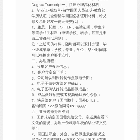
Degree Transcript一、快速办理高仿材料：
1、毕业证+成绩单+留学回国人员证明+教育部
学历认证（全套留学回国必备证明材料，给父
母及亲朋好友一份完美交代）；
2、雅思、托福，OFFER，在读证明，学生卡
等留学相关材料（申请学校、转学，甚至是申
请工签都可以用到）。
注：上述高仿材料，随时都可以安排办理，毕
业证成绩单，学校，专业，学位，毕业时间都
可以根据客户要求安排。
二、办理流程：
1、收集客户办理信息；
2、客户付定金下单；
3、公司确认到账转制作点做电子图；
4、电子图做好发给客户确认；
5、电子图确认好转成品部做成品；
6、成品做好拍照或者视频确认再付余款；
7、快递给客户（国内顺丰，国外DHL）。
咨询顾问：qq微信同号168899991
五、业务选择办理准则
1、工作未确定回国需先给父母、亲戚朋友看下
文凭的情况。办理一份就读学校的毕业证文凭
即可
2、回国进私企、外企、自己做生意的情况这
些单位是不查询毕业证真伪的而且国内没有渠