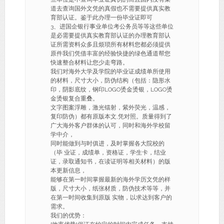
道去查询国外文凭的真假也不需要提供真实教
育部认证。鉴于此办理一份毕业证即可
3、进国企银行事业单位考公务员等等这些单位
是必需要提供真实教育部认证的办理教育部认
证所需资料众多且烦琐所有材料您都必须提供
原件我们凭借丰富的经验快捷的绿色通道帮您
快速整合材料让您少走弯路。
我们对海外大学及学院的毕业证成绩单所使用
的材料，尺寸大小，防伪结构（包括：隐形水
印，阴影底纹，钢印LOGO烫金烫银，LOGO烫
金烫银复合重叠。
文字图案浮雕，激光镭射，紫外荧光，温感，
复印防伪）都有原版本文,凭对照。质量得到了
广大海外客户群体的认可，同时和海外学校留
学中介，
同时能做到与时俱进，及时掌握各大院校的
（毕 业证，成绩单，资格证，学生卡，结业
证，录取通知书，在读证明等相关材料）的版
本更新信息，
能够在第一时间掌握最新的海外学历文凭的样
版，尺寸大小，纸张材质，防伪技术等等，并
在第一时间收集到原版 实物，以求达到客户的
需求。
我们的优势：