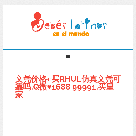
文凭价格◐买RHUL仿真文凭可
靠吗,Q微♥1688 99991,买皇
家