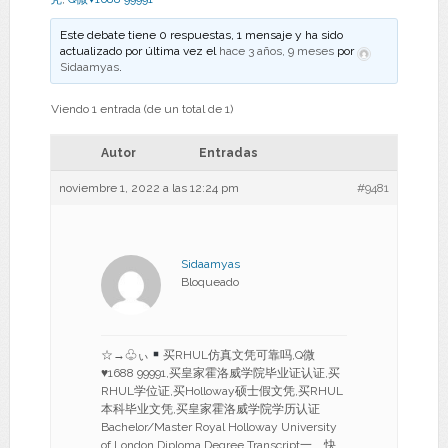
Este debate tiene 0 respuestas, 1 mensaje y ha sido
actualizado por última vez el
hace 3 años, 9 meses
por
Sidaamyas
.
Viendo 1 entrada (de un total de 1)
Autor
Entradas
noviembre 1, 2022 a las 12:24 pm
#9481
Sidaamyas
Bloqueado
☆→♧ぃ
买RHUL仿真文凭可靠吗,Q微
♥
1688 99991,买皇家霍洛威学院毕业证认证,买
RHUL学位证,买Holloway硕士假文凭,买RHUL
本科毕业文凭,买皇家霍洛威学院学历认证
Bachelor/Master Royal Holloway University
of London Diploma Degree Transcript一、快