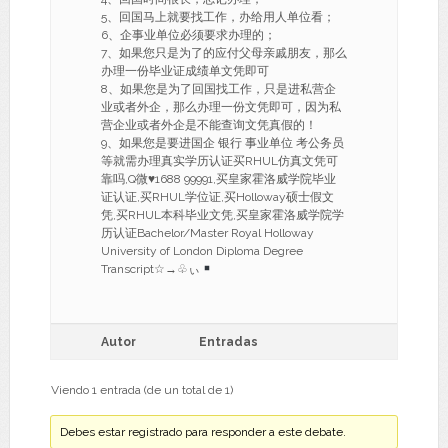
5、回国马上就要找工作，办给用人单位看；
6、企事业单位必须要求办理的；
7、如果您只是为了的应付父母亲戚朋友，那么
办理一份毕业证成绩单文凭即可
8、如果您是为了回国找工作，只是进私营企
业或者外企，那么办理一份文凭即可，因为私
营企业或者外企是不能查询文凭真假的！
9、如果您是要进国企 银行 事业单位 考公务员
等就需办理真实学历认证买RHUL仿真文凭可
靠吗,Q微
♥
1688 99991,买皇家霍洛威学院毕业
证认证,买RHUL学位证,买Holloway硕士假文
凭,买RHUL本科毕业文凭,买皇家霍洛威学院学
历认证Bachelor/Master Royal Holloway
University of London Diploma Degree
Transcript☆→♧ぃ
Autor
Entradas
Viendo 1 entrada (de un total de 1)
Debes estar registrado para responder a este debate.