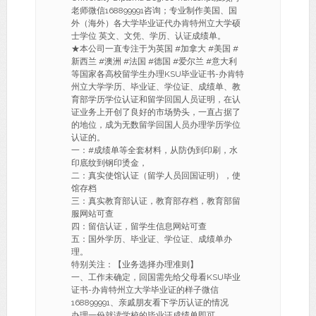
老师微信168899991咨询；专业制作美国、国
外（海外）各大学毕业证代办肯特州立大学硕
士学位 英文、文凭、学历、认证成绩单。
★本公司一直专注于为英国 #加拿大 #美国 #
新西兰 #澳洲 #法国 #德国 #爱尔兰 #意大利
等国家各高校留学生办理KSU毕业证书-办肯特
州立大学学历、毕业证、学位证、成绩单、教
育部学历学位认证和留学回国人员证明，在认
证业务上开创了良好的市场势头，一直占据了
的地位，成为无数留学回国人员办理学历学位
认证的。
一：#成绩单等全套材料，从防伪到印刷，水
印底纹到钢印烫金，
二：真实使馆认证（留学人员回国证明），使
馆存档
三：真实教育部认证，教育部存档，教育部留
服网站可查
四：留信认证，留学生信息网站可查
五：国外学历、毕业证、学位证、成绩单办
理。
特别关注：【业务选择办理准则】
一、工作未确定，回国需先给父母看KSU毕业
证书-办肯特州立大学毕业证的样子微信
168899991、亲戚朋友看下学历认证的情况
办理一份就读学校的毕业证成绩单即可