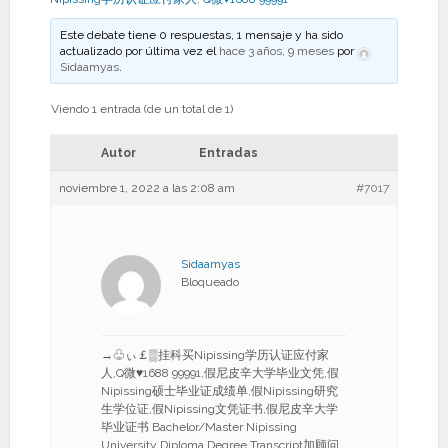
Este debate tiene 0 respuestas, 1 mensaje y ha sido
actualizado por última vez el
hace 3 años, 9 meses
por
Sidaamyas
.
Viendo 1 entrada (de un total de 1)
Autor
Entradas
noviembre 1, 2022 a las 2:08 am
#7017
Sidaamyas
Bloqueado
→♧ぃ￡▒挂科买Nipissing学历认证应付家
人,Q微♥1688 99991,假尼皮辛大学毕业文凭,假
Nipissing硕士毕业证成绩单,假Nipissing研究
生学位证,假Nipissing文凭证书,假尼皮辛大学
毕业证书 Bachelor/Master Nipissing
University Diploma Degree Transcript加顾问