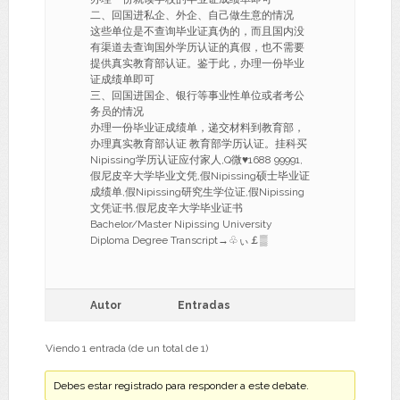
二、回国进私企、外企、自己做生意的情况
这些单位是不查询毕业证真伪的，而且国内没
有渠道去查询国外学历认证的真假，也不需要
提供真实教育部认证。鉴于此，办理一份毕业
证成绩单即可
三、回国进国企、银行等事业性单位或者考公
务员的情况
办理一份毕业证成绩单，递交材料到教育部，
办理真实教育部认证 教育部学历认证。挂科买
Nipissing学历认证应付家人,Q微♥1688 99991,
假尼皮辛大学毕业文凭,假Nipissing硕士毕业证
成绩单,假Nipissing研究生学位证,假Nipissing
文凭证书,假尼皮辛大学毕业证书
Bachelor/Master Nipissing University
Diploma Degree Transcript→♧ぃ￡▒
Autor
Entradas
Viendo 1 entrada (de un total de 1)
Debes estar registrado para responder a este debate.