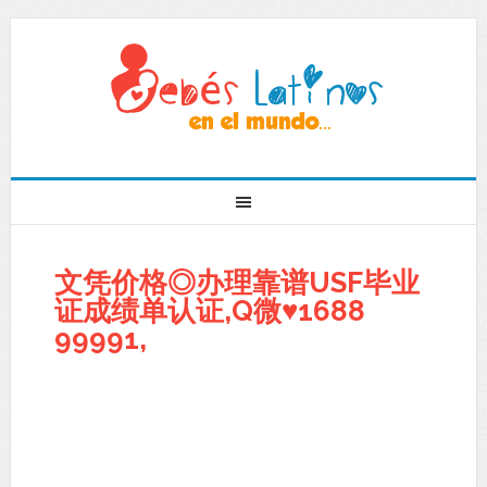
文凭价格◎办理靠谱USF毕业
证成绩单认证,Q微♥1688
99991,