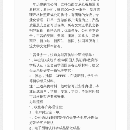
十年历史的老公司，支持当面交易及视频通话
看样本，看公司，微信QQ一对一服务，制度管
理严格按照正规公司执行，有明确的分级，专
业化管理，订单一定做的客户满意为止，产品
质量及安全都可以保障。所有文凭证书及套餐
明码标价，价格合理，优惠多多。公司样本齐
全，主营的英国、美国、澳洲、加拿大、马来
西亚、新加坡、新西兰、德国、法国等所有主
流大学文凭样本都有。
主营业务一，快速办理高仿毕业证成绩单：
1，毕业证+成绩单+留学回国人员证明+教育部
学历认证（全套留学回国必备证明材料，给父
母及亲朋好友一份完美交代）;
2，雅思，托福，OFFER，在读证明，学生卡
等留学相关材料。
注：上述高仿材料，随时都可以安排办理，毕
业证成绩单，学校，专业，学位，毕业时间都
可以根据客户要求安排。
办理流程：
1，收集客户办理信息;
2，客户付定金下单;
3，公司确认到账转制作点做电子图;电子图做
好发给客户确认;
5，电子图确认好转成品部做成品;