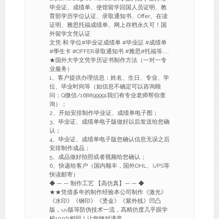
毕业证、成绩单、使馆留学回国人员证明、教
育部学历学位认证、录取通知书、Offer、在读
证明、雅思托福成绩单、网上存档永久可！国
外留学文凭认证
文凭 和 学位#毕业证成绩单 #毕业証 #成绩单
#學生卡 #OFFER录取通知书 #雅思#托福等……
★国外大学文凭学历证书制作方法（一对一专
业服务）
1、客户提供办理信息：姓名、生日、专业、学
位、毕业时间等（如信息不确定可以咨询顾
问：Q微信/168899991我们有专业老师帮你查
询）；
2、开始安排制作毕业证、成绩单电子图；
3、毕业证、成绩单电子版做好以后发送给您确
认；
4、毕业证、成绩单电子版您确认信息无误之后
安排制作成品；
5、成品做好拍照或者视频给您确认；
6、快递给客户（国内顺丰，国外DHL、UPS等
快读邮寄）
◆ — — 制作工艺 【高仿真】— — ◆
★★凭借多年的制作经验本公司制作《激光》
《水印》《钢印》《烫金》《紫外线》凹凸
版，uv版等防伪技术一流，高精仿度几乎跟学
校100%相同！让您绝对满意。