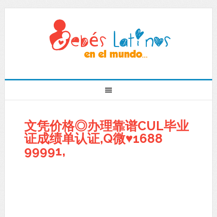
文凭价格◎办理靠谱CUL毕业
证成绩单认证,Q微♥1688
99991,