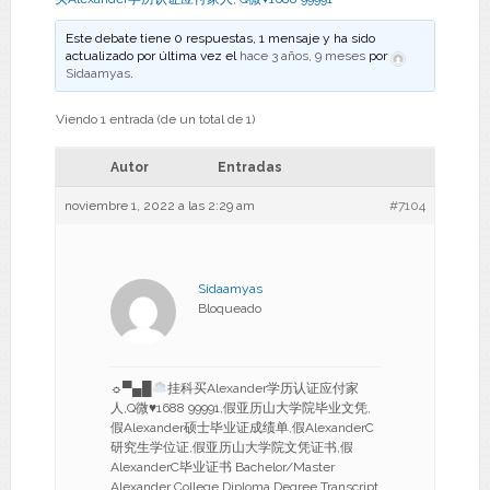
Este debate tiene 0 respuestas, 1 mensaje y ha sido
actualizado por última vez el
hace 3 años, 9 meses
por
Sidaamyas
.
Viendo 1 entrada (de un total de 1)
Autor
Entradas
noviembre 1, 2022 a las 2:29 am
#7104
Sidaamyas
Bloqueado
☼▀▄█
挂科买Alexander学历认证应付家
人,Q微
♥
1688 99991,假亚历山大学院毕业文凭,
假Alexander硕士毕业证成绩单,假AlexanderC
研究生学位证,假亚历山大学院文凭证书,假
AlexanderC毕业证书 Bachelor/Master
Alexander College Diploma Degree Transcript