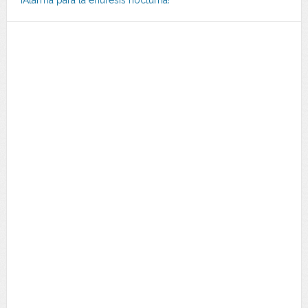
¡Alarma para la enuresis nocturna!