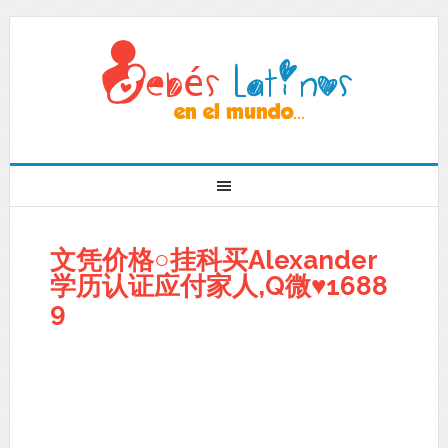
文凭价格○挂科买Alexander
学历认证应付家人,Q微♥1688
9