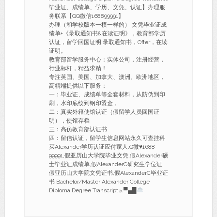
毕业证、成绩单、学历、文凭、认证】办理服
务联系【QQ微信168899991】
办理（和学校版本一模一样的）:文凭毕业证成
绩单+《录取通知书&在读证明》，教育部学历
认证，留学回国证明,录取通知书，Offer，在读
证明。
教育部留学服务中心：实体公司，注册经营，
行业标杆，精益求精！
专注英国、美国、加拿大、澳洲、欧洲地区，
高精端提供以下服务：
一：毕业证、成绩单等全套材料，从防伪到印
刷，水印底纹到钢印烫金，
二：真实外籍使馆认证（假留学人员回国证
明），使馆存档
三：高仿教育部认证书
四：留信认证，留学生信息网站永久可查挂科
买Alexander学历认证应付家人,Q微
♥
1688
99991,假亚历山大学院毕业文凭,假Alexander硕
士毕业证成绩单,假AlexanderC研究生学位证,
假亚历山大学院文凭证书,假AlexanderC毕业证
书 Bachelor/Master Alexander College
Diploma Degree Transcript☼▀▄█