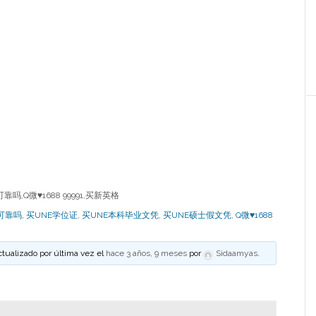
,Q微♥1688 99991,买新英格
可靠吗
,
买UNE学位证
,
买UNE本科毕业文凭
,
买UNE硕士假文凭
,
Q微♥1688
ctualizado por última vez el
hace 3 años, 9 meses
por
Sidaamyas
.