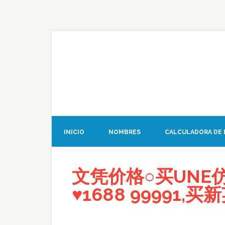
INICIO
NOMBRES
CALCULADORA DE
文凭价格○买UNE
♥1688 99991,买