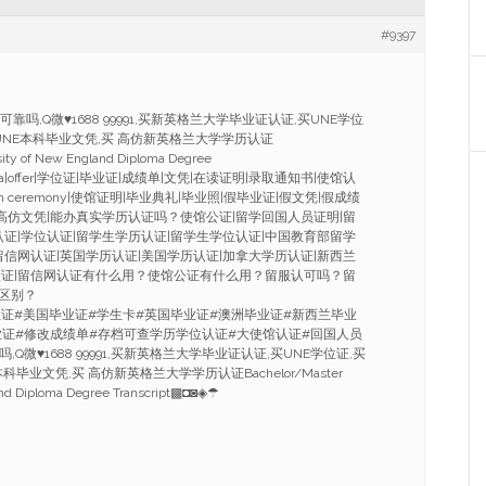
#9397
靠吗,Q微♥1688 99991,买新英格兰大学毕业证认证,买UNE学位
买UNE本科毕业文凭,买 高仿新英格兰大学学历认证
sity of New England Diploma Degree
diploma|offer|学位证|毕业证|成绩单|文凭|在读证明|录取通知书|使馆认
duation ceremony|使馆证明|毕业典礼|毕业照|假毕业证|假文凭|假成绩
|高仿文凭|能办真实学历认证吗？使馆公证|留学回国人员证明|留
认证|学位认证|留学生学历认证|留学生学位认证|中国教育部留学
留信网认证|英国学历认证|美国学历认证|加拿大学历认证|新西兰
认证|留信网认证有什么用？使馆公证有什么用？留服认可吗？留
区别？
拿大毕业证#美国毕业证#学生卡#英国毕业证#澳洲毕业证#新西兰毕业
业证#修改成绩单#存档可查学历学位认证#大使馆认证#回国人员
Q微♥1688 99991,买新英格兰大学毕业证认证,买UNE学位证,买
科毕业文凭,买 高仿新英格兰大学学历认证Bachelor/Master
and Diploma Degree Transcript▩◘◙◈☂