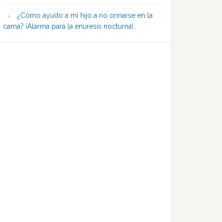
¿Cómo ayudo a mi hijo a no orinarse en la
cama? ¡Alarma para la enuresis nocturna!