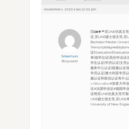
noviembre 1, 2022 a las 12:02 pm
▩◘◙◈☂买UNE仿真文凭可
证,买UNE硕士假文凭,
Bachelor/Master Univer
Transcriptdegree|
证|Graduation|Gra
Sidaamyas
单|假学位证|高仿毕业证
Bloqueado
学生认证|学历认证|文凭
服务中心认证|留服认证|
学历认证|澳大利亚学历
服认证和留信认证有什么
</div><div>#加
证#法国毕业证#德国毕
证明买UNE仿真文凭可靠吗,
UNE硕士假文凭,买UNE本
University of New Engl