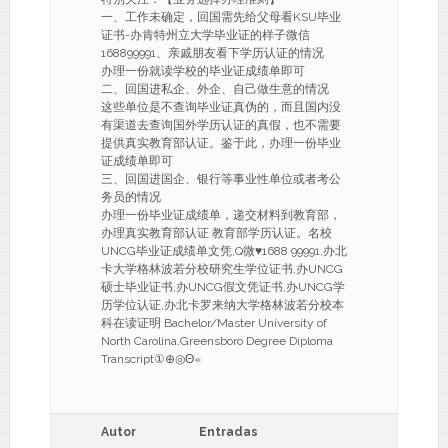
一、工作未确定，回国需先给父母看KSU毕业
证书-办肯特州立大学毕业证的样子微信
168899991、亲戚朋友看下学历认证的情况
办理一份就读学校的毕业证成绩单即可
二、回国进私企、外企、自己做生意的情况
这些单位是不查询毕业证真伪的，而且国内没
有渠道去查询国外学历认证的真假，也不需要
提供真实教育部认证。鉴于此，办理一份毕业
证成绩单即可
三、回国进国企、银行等事业性单位或者考公
务员的情况
办理一份毕业证成绩单，递交材料到教育部，
办理真实教育部认证 教育部学历认证。名校
UNCG毕业证成绩单文凭,Q微♥1688 99991,办北
卡大学格林波若分校研究生学位证书,办UNCG
硕士毕业证书,办UNCG假文凭证书,办UNCG学
历学位认证,办北卡罗来纳大学格林波若分校本
科在读证明 Bachelor/Master University of
North Carolina,Greensboro Degree Diploma
Transcript①⊕◎Θ«
Autor
Entradas