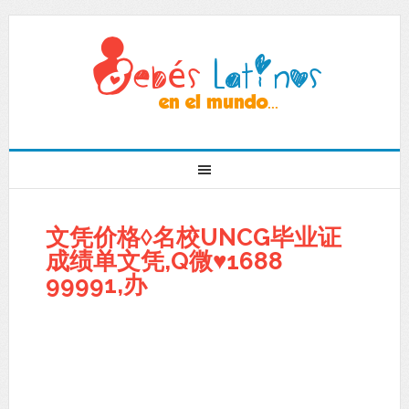
文凭价格◊名校UNCG毕业证
成绩单文凭,Q微♥1688
99991,办