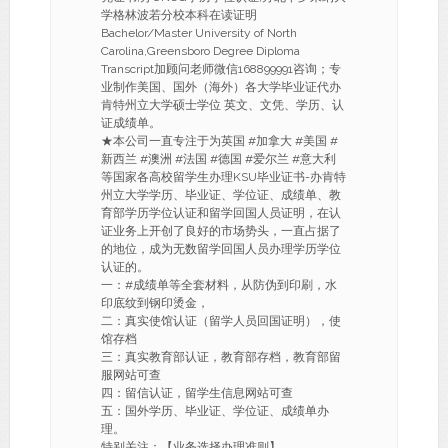
学格林波若分校本科在读证明
Bachelor/Master University of North
Carolina,Greensboro Degree Diploma
Transcript加顾问老师微信168899991咨询；专
业制作美国、国外（海外）各大学毕业证代办
肯特州立大学硕士学位 英文、文凭、学历、认
证成绩单。
★本公司一直专注于为英国 #加拿大 #美国 #
新西兰 #澳洲 #法国 #德国 #爱尔兰 #意大利
等国家各高校留学生办理KSU毕业证书-办肯特
州立大学学历、毕业证、学位证、成绩单、教
育部学历学位认证和留学回国人员证明，在认
证业务上开创了良好的市场势头，一直占据了
的地位，成为无数留学回国人员办理学历学位
认证的。
一：#成绩单等全套材料，从防伪到印刷，水
印底纹到钢印烫金，
二：真实使馆认证（留学人员回国证明），使
馆存档
三：真实教育部认证，教育部存档，教育部留
服网站可查
四：留信认证，留学生信息网站可查
五：国外学历、毕业证、学位证、成绩单办
理。
特别关注：【业务选择办理准则】