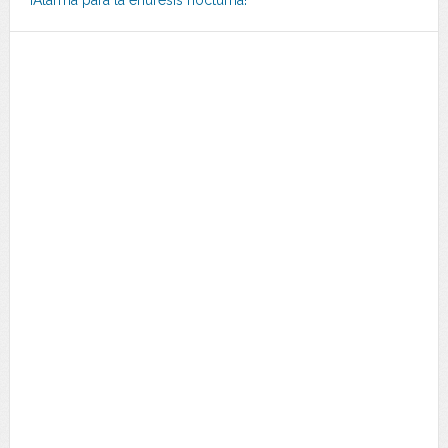
¡Alarma para la enuresis nocturna!