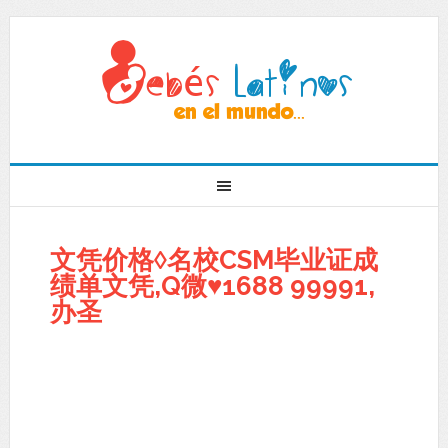
文凭价格◊名校CSM毕业证成
绩单文凭,Q微♥1688 99991,
办圣