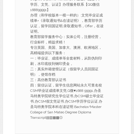
学历、文凭、认证】办理服务联系【QQ微信
168899991】
办理（和学校版本一模一样的）:文凭毕业证成
绩单+《录取通知书&在读证明》，教育部学历
认证，留学回国证明,录取通知书，Offer，在读
证明。
教育部留学服务中心：实体公司，注册经营，
行业标杆，精益求精！
专注英国、美国、加拿大、澳洲、欧洲地区，
高精端提供以下服务：
一：毕业证、成绩单等全套材料，从防伪到印
刷，水印底纹到钢印烫金，
二：真实外籍使馆认证（假留学人员回国证
明），使馆存档
三：高仿教育部认证书
四：留信认证，留学生信息网站永久可查名校
CSM毕业证成绩单文凭,Q微♥1688 99991,办圣
马特奥学院研究生学位证书,办CSM硕士毕业证
书,办CSM假文凭证书,办CSM学历学位认证,办
圣马特奥学院本科在读证明 Bachelor/Master
College of San Mateo Degree Diploma
Transcript▤▥▦▩۞