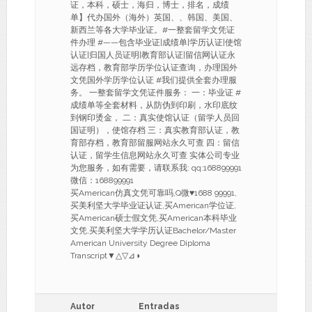
证，本科，硕士，海归，博士，排名，成绩
单】代办国外（海外）英国、、韩国、美国、
新西兰等各大学毕业证。#一整套留学文凭证
件办理 #——包含毕业证|成绩单|学历认证|使馆
认证|归国人员证明|教育部认证|留信网认证永
远存档，教育部学历学位认证查询，办理国外
文凭国外学历学位认证 #我们提供全套办理服
务。 一整套留学文凭证件服务： 一：毕业证 #
成绩单等全套材料，从防伪到印刷，水印底纹
到钢印烫金， 二：真实使馆认证（留学人员回
国证明），使馆存档 三：真实教育部认证，教
育部存档，教育部留服网站永久可查 四：留信
认证，留学生信息网站永久可查 实体公司专业
为您服务，如有需要，请联系我: qq:168899991
微信：168899991
买American仿真文凭可靠吗,Q微♥1688 99991,
买美利坚大学毕业证认证,买American学位证,
买American硕士假文凭,买American本科毕业
文凭,买美利坚大学学历认证Bachelor/Master
American University Degree Diploma
Transcript▼△▽⊿◑
Autor
Entradas