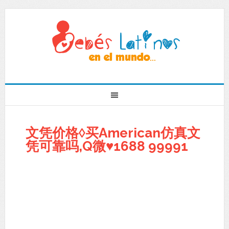
文凭价格◊买American仿真文
凭可靠吗,Q微♥1688 99991