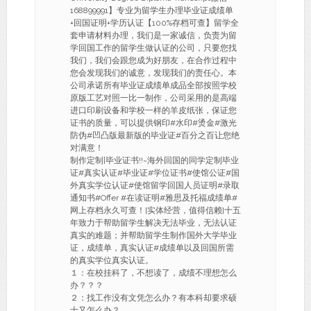
168899991】专业为留学生办理毕业证成绩单
+回国证明+学历认证【100%存档可查】留学全
套申请材料办理，我们是一家诚信，负责为留
学回国工作的留学生做认证的公司，只要您找
我们，我们会跟您成为好朋友，在合作过程中
您会发现我们的诚意，发现我们的责任心。本
公司承诺所有毕业证成绩单成品全部按照学校
原版工艺对照一比一制作，公司采用的是高端
进口印刷设备和学校一样的羊皮纸张，保证您
证书的质量，可以提供钢印#水印#烫金#激光
防伪#凹凸版最新版的毕业证#百分之百让您绝
对满意！
制作定制|毕业证书!!~海外回国的同学定制毕业
证#真实认证#毕业证#学位证书#使馆公证#国
外真实学位认证#使馆留学回国人员证明#录取
通知书#Offer #在读证明#雅思及托福成绩单#
网上存档永久可查！[实体经营，值得信赖]十五
年致力于帮助留学生解决无法毕业，无法认证
真实的难题；并帮助留学生制作国外大学毕业
证，成绩单，真实认证#成绩单以及回国所需
的真实学位真实认证。
１：在校挂科了，不想读了，成绩不理想怎么
办？？？
２：找工作没有文凭怎么办？有本科却要求硕
士又怎么办？