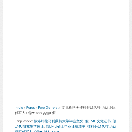
Inicio
›
Foros
›
Foro General
›
文凭价格◈挂科买LMU学历认证应
付家人,Q微♥1688 99991,假
Etiquetado:
假洛约拉马利蒙特大学毕业文凭
,
假LMU文凭证书
,
假
LMU研究生学位证
,
假LMU硕士毕业证成绩单
,
挂科买LMU学历认
证应付家人
,
Q微♥1688 99991