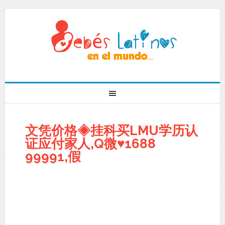
文凭价格◈挂科买LMU学历认
证应付家人,Q微♥1688
99991,假