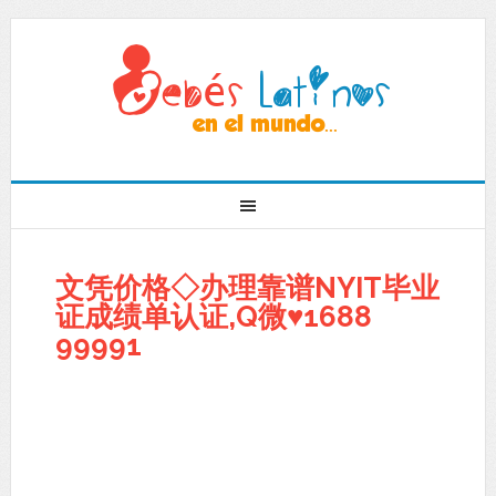
文凭价格◇办理靠谱NYIT毕业
证成绩单认证,Q微♥1688
99991