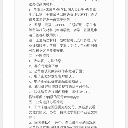
速办理高仿材料：
1、毕业证+成绩单+留学回国人员证明+教育部
学历认证（全套留学回国必备证明材料，给父
母及亲朋好友一份完美交代）；
2、雅思、托福，OFFER，在读证明，学生卡
等留学相关材料（申请学校、转学，甚至是申
请工签都可以用到）。
注：上述高仿材料，随时都可以安排办理，毕
业证成绩单，学校，专业，学位，毕业时间都
可以根据客户要求安排。
二、办理流程：
1、收集客户办理信息；
2、客户付定金下单；
3、公司确认到账转制作点做电子图；
4、电子图做好发给客户确认；
5、电子图确认好转成品部做成品；
6、成品做好拍照或者视频确认再付余款；
7、快递给客户（国内顺丰，国外DHL）。
咨询顾问：qq微信同号168899991
五、业务选择办理准则
1、工作未确定回国需先给父母、亲戚朋友看下
文凭的情况。办理一份就读学校的毕业证文凭
即可
2、回国进私企、外企、自己做生意的情况这
些单位是不查询毕业证真伪的而且国内没有渠