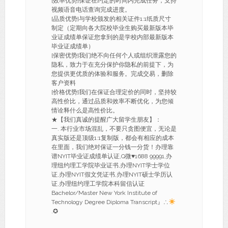
[效率优势]保证在约定的时间内完成任务，支持
视频语音电话查询完成进度。
[品质优势]与学校颁发的相关证件1:1纸质尺寸
制定（定期向各大院校毕业生购买最新版本毕
业证成绩单保证您拿到的是学校内部最新版本
毕业证成绩单）
[保密优势]我们绝不向任何个人或组织泄露您的
隐私，致力于在充分保护你隐私的前提下，为
您提供更优质的体验和服务。完成交易，删除
客户资料
[价格优势]我们在保证合理定价的同时，坚持较
高性价比，通过品质和效率不断优化，为您倾
情诠释什么是高性价比。
★【我们真诚的提醒广大留学生朋友】：
一. 本行业市场混乱，不要只贪图便宜，无论是
真实版还是顶级1:1复制版，都会有相应的成本
在里面，我们绝对保证一分钱一分货！办理靠
谱NYIT毕业证成绩单认证,Q微
♥
1688 99991,办
理纽约理工学院毕业证书,办理NYIT学士学位
证,办理NYIT假文凭证书,办理NYIT硕士学历认
证,办理纽约理工学院本科留信认证
Bachelor/Master New York Institute of
Technology Degree Diploma Transcript』∴
.✪