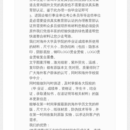
道去查询国外文凭的真假也不需要提供真实教
育部认证。鉴于此办理一份毕业证即可
3、进国企银行事业单位考公务员等等这些单位
是必需要提供真实教育部认证的办理教育部认
证所需资料众多且烦琐所有材料您都必须提供
原件我们凭借丰富的经验快捷的绿色通道帮您
快速整合材料让您少走弯路。
我们对海外大学及学院的毕业证成绩单所使用
的材料，尺寸大小，防伪结构（包括：隐形水
印，阴影底纹，钢印LOGO烫金烫银，LOGO烫
金烫银复合重叠。
文字图案浮雕，激光镭射，紫外荧光，温感，
复印防伪）都有原版本文,凭对照。质量得到了
广大海外客户群体的认可，同时和海外学校留
学中介，
同时能做到与时俱进，及时掌握各大院校的
（毕 业证，成绩单，资格证，学生卡，结业
证，录取通知书，在读证明等相关材料）的版
本更新信息，
能够在第一时间掌握最新的海外学历文凭的样
版，尺寸大小，纸张材质，防伪技术等等，并
在第一时间收集到原版 实物，以求达到客户的
需求。
我们的优势：