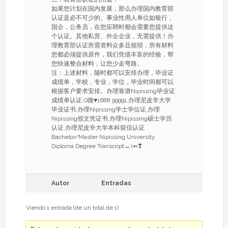
如果您计划在国内发展，那么办理国内教育部
认证是必不可少的。事业性用人单位如银行，
国企，公务员，在您应聘时都会需要您提供这
个认证。其他私营、外企企业，无需提供！办
理教育部认证所需资料众多且烦琐，所有材料
您都必须提供原件，我们凭借丰富的经验，帮
您快速整合材料，让您少走弯路。
注：上述材料，随时都可以安排办理，毕业证
成绩单，学校，专业，学位，毕业时间都可以
根据客户要求安排。办理靠谱Nipissing毕业证
成绩单认证,Q微♥1688 99991,办理尼皮辛大学
毕业证书,办理Nipissing学士学位证,办理
Nipissing假文凭证书,办理Nipissing硕士学历
认证,办理尼皮辛大学本科留信认证
Bachelor/Master Nipissing University
Diploma Degree Transcript↔↕▪▫❣
Autor
Entradas
Viendo 1 entrada (de un total de 1)