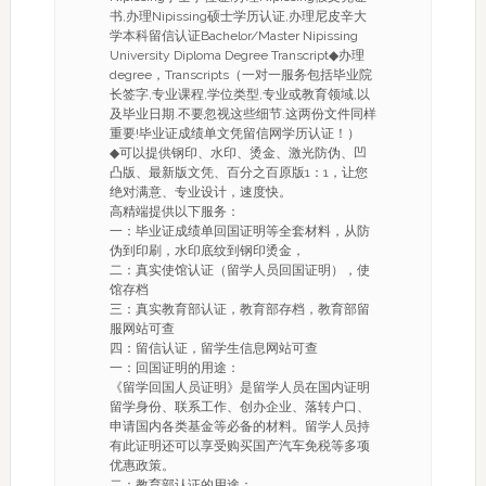
书,办理Nipissing硕士学历认证,办理尼皮辛大
学本科留信认证Bachelor/Master Nipissing
University Diploma Degree Transcript◆办理
degree，Transcripts（一对一服务包括毕业院
长签字,专业课程,学位类型,专业或教育领域,以
及毕业日期.不要忽视这些细节.这两份文件同样
重要!毕业证成绩单文凭留信网学历认证！）
◆可以提供钢印、水印、烫金、激光防伪、凹
凸版、最新版文凭、百分之百原版1：1，让您
绝对满意、专业设计，速度快。
高精端提供以下服务：
一：毕业证成绩单回国证明等全套材料，从防
伪到印刷，水印底纹到钢印烫金，
二：真实使馆认证（留学人员回国证明），使
馆存档
三：真实教育部认证，教育部存档，教育部留
服网站可查
四：留信认证，留学生信息网站可查
一：回国证明的用途：
《留学回国人员证明》是留学人员在国内证明
留学身份、联系工作、创办企业、落转户口、
申请国内各类基金等必备的材料。留学人员持
有此证明还可以享受购买国产汽车免税等多项
优惠政策。
二：教育部认证的用途：