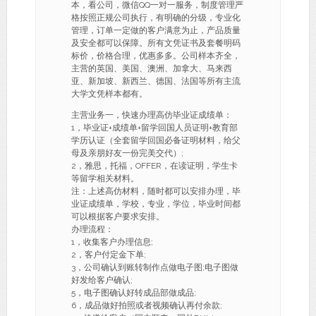
本，看公司，微信QQ一对一服务，制度管理严
格按照正规公司执行，有明确的分级，专业化
管理，订单一定做的客户满意为止，产品质量
及安全都可以保障。所有文凭证书及套餐明码
标价，价格合理，优惠多多。公司样本齐全，
主营的英国、美国、澳洲、加拿大、马来西
亚、新加坡、新西兰、德国、法国等所有主流
大学文凭样本都有。
主营业务一，快速办理高仿毕业证成绩单：
1，毕业证+成绩单+留学回国人员证明+教育部
学历认证（全套留学回国必备证明材料，给父
母及亲朋好友一份完美交代）;
2，雅思，托福，OFFER，在读证明，学生卡
等留学相关材料。
注：上述高仿材料，随时都可以安排办理，毕
业证成绩单，学校，专业，学位，毕业时间都
可以根据客户要求安排。
办理流程：
1，收集客户办理信息;
2，客户付定金下单;
3，公司确认到账转制作点做电子图;电子图做
好发给客户确认;
5，电子图确认好转成品部做成品;
6，成品做好拍照或者视频确认再付余款;