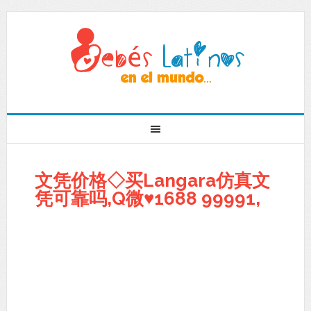
文凭价格◇买Langara仿真文
凭可靠吗,Q微♥1688 99991,