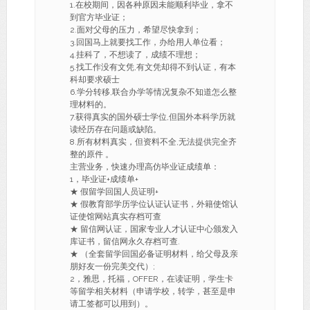
1.在校期间，因各种原因未能顺利毕业，拿不
到官方毕业证；
2.面对父母的压力，希望尽快拿到；
3.回国马上就要找工作，办给用人单位看；
4.挂科了，不想读了，成绩不理想；
5.找工作没有文凭,有文凭却得不到认证，有本
科却要求硕士
6.学分转移,联合办学等情况复杂不知道怎么整
理材料的。
7.获得真实的国外硕士学位,但国外本科学历就
读经历存在问题或缺陷。
8.所有材料真实，但资料不全,无法提供完全齐
整的原件 。
主营业务，快速办理高仿毕业证成绩单：
1，毕业证+成绩单+
★ 假留学回国人员证明+
★ 假教育部学历学位认证认证书，外籍使馆认
证使馆网站真实存档可查
★ 留信网认证，国家专业人才认证中心颁发入
库证书，留信网永久存档可查.
★ （全套留学回国必备证明材料，给父母及亲
朋好友一份完美交代）;
2，雅思，托福，OFFER，在读证明，学生卡
等留学相关材料（申请学校，转学，甚至是申
请工签都可以用到）。