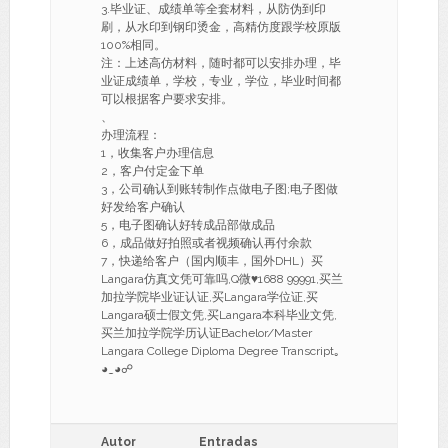
3.毕业证、成绩单等全套材料，从防伪到印
刷，从水印到钢印烫金，高精仿度跟学校原版
100%相同。
注：上述高仿材料，随时都可以安排办理，毕
业证成绩单，学校，专业，学位，毕业时间都
可以根据客户要求安排。
、
办理流程：
1，收集客户办理信息
2，客户付定金下单
3，公司确认到账转制作点做电子图;电子图做
好发给客户确认
5，电子图确认好转成品部做成品
6，成品做好拍照或者视频确认再付余款
7，快递给客户（国内顺丰，国外DHL）买
Langara仿真文凭可靠吗,Q微♥1688 99991,买兰
加拉学院毕业证认证,买Langara学位证,买
Langara硕士假文凭,买Langara本科毕业文凭,
买兰加拉学院学历认证Bachelor/Master
Langara College Diploma Degree Transcript｡
◕‿◕☍
Autor
Entradas