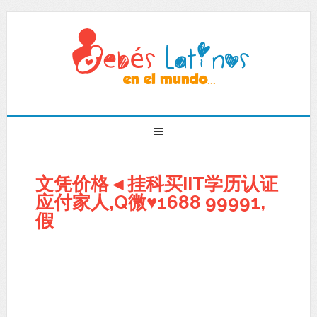
文凭价格◄挂科买IIT学历认证
应付家人,Q微♥1688 99991,
假