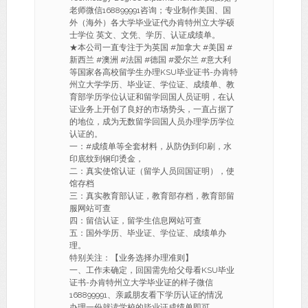
老师微信168899991咨询；专业制作美国、国
外（海外）各大学毕业证代办肯特州立大学硕
士学位 英文、文凭、学历、认证成绩单。
★本公司一直专注于为英国 #加拿大 #美国 #
新西兰 #澳洲 #法国 #德国 #爱尔兰 #意大利
等国家各高校留学生办理KSU毕业证书-办肯特
州立大学学历、毕业证、学位证、成绩单、教
育部学历学位认证和留学回国人员证明，在认
证业务上开创了良好的市场势头，一直占据了
的地位，成为无数留学回国人员办理学历学位
认证的。
一：#成绩单等全套材料，从防伪到印刷，水
印底纹到钢印烫金，
二：真实使馆认证（留学人员回国证明），使
馆存档
三：真实教育部认证，教育部存档，教育部留
服网站可查
四：留信认证，留学生信息网站可查
五：国外学历、毕业证、学位证、成绩单办
理。
特别关注：【业务选择办理准则】
一、工作未确定，回国需先给父母看KSU毕业
证书-办肯特州立大学毕业证的样子微信
168899991、亲戚朋友看下学历认证的情况
办理一份就读学校的毕业证成绩单即可