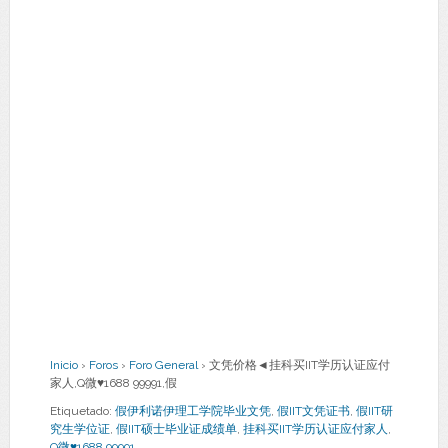
Inicio
›
Foros
›
Foro General
›
文凭价格◄挂科买IIT学历认证应付
家人,Q微♥1688 99991,假
Etiquetado:
假伊利诺伊理工学院毕业文凭
,
假IIT文凭证书
,
假IIT研
究生学位证
,
假IIT硕士毕业证成绩单
,
挂科买IIT学历认证应付家人
,
Q微♥1688 99991