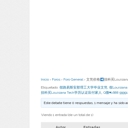
Inicio
›
Foros
›
Foro General
›
文凭价格
挂科买Louisia
Etiquetado:
假路易斯安那理工大学毕业文凭
,
假Louisia
挂科买Louisiana Tech学历认证应付家人
,
Q微♥1688 99991
Este debate tiene 0 respuestas, 1 mensaje y ha sido a
Viendo 1 entrada (de un total de 1)
Autor
Entradas