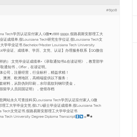
#6908
ana Tech学历认证应付家人,Q微
♥
1688 99991,假路易斯安那理工大
绩单,假Louisiana Tech研究生学位证,假Louisiana Tech文
 Bachelor/Master Louisiana Tech University
Transcript毕业证、成绩单、学历、文凭、认证】办理服务联系【QQ微信
样的）:文凭毕业证成绩单+《录取通知书&在读证明》，教育部学
取通知书，Offer，在读证明。
体公司，注册经营，行业标杆，精益求精！
、澳洲、欧洲地区，高精端提供以下服务：
套材料，从防伪到印刷，水印底纹到钢印烫金，
假留学人员回国证明），使馆存档
站永久可查挂科买Louisiana Tech学历认证应付家人,Q微
斯安那理工大学毕业文凭,假LTU硕士毕业证成绩单,假Louisiana Tech
ana Tech文凭证书,假路易斯安那理工大学毕业证书
na Tech University Degree Diploma Transcript
☼▀★