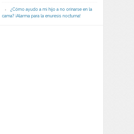
¿Cómo ayudo a mi hijo a no orinarse en la
cama? ¡Alarma para la enuresis nocturna!