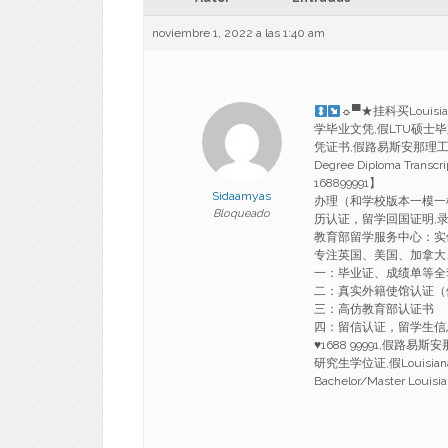
noviembre 1, 2022 a las 1:40 am
☼▀★挂科买Louisi
学毕业文凭,假LTU硕士毕业证成
凭证书,假路易斯安那理工大学毕业证书
Degree Diploma 
168899991】
Sidaamyas
办理（和学校版本一模一
Bloqueado
历认证，留学回国证明,录
教育部留学服务中心：实
专注英国、美国、加拿大
一：毕业证、成绩单等全
二：真实外籍使馆认证（
三：高仿教育部认证书
四：留信认证，留学生信息网
♥
1688 99991,假路易
研究生学位证,假Louisi
Bachelor/Master Louisia