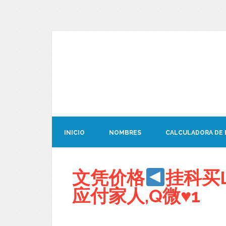
INICIO
NOMBRES
CALCULADORA DE
文凭价格
挂科买L
应付家人,Q微
♥
1