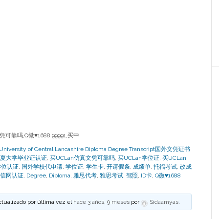
靠吗,Q微♥1688 99991,买中
ity of Central Lancashire Diploma Degree Transcript国外文凭证书
夏大学毕业证认证
,
买UCLan仿真文凭可靠吗
,
买UCLan学位证
,
买UCLan
学位认证
,
国外学校代申请
,
学位证
,
学生卡
,
开请假条
,
成绩单
,
托福考试
,
改成
信网认证
,
Degree
,
Diploma
,
雅思代考
,
雅思考试
,
驾照
,
ID卡
,
Q微♥1688
ctualizado por última vez el
hace 3 años, 9 meses
por
Sidaamyas
.