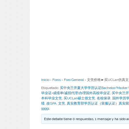
Inicio
›
Foros
›
Foro General
›
文凭价格►买UCLan仿真文凭可
Etiquetado:
买中央兰开夏大学学历认证Bachelor/Master Univers
毕业证+成绩单(诚招代理)办理国外高校毕业证
,
买中央兰开
本科毕业文凭
,
买UCLan硕士假文凭
,
名校保录
,
国外学历
绩
,
改GPA
,
文凭
,
真实教育部学历认证（留服认证）真实留
99991
Este debate tiene 0 respuestas, 1 mensaje y ha sido a