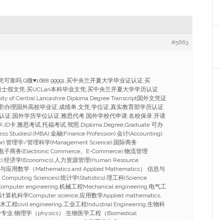
#5663
凭可靠吗,Q微♥1688 99991,买中央兰开夏大学毕业证认证,买
an硕士假文凭,买UCLan本科毕业文凭,买中央兰开夏大学学历认证
sity of Central Lancashire Diploma Degree Transcript国外文凭证
理)办理国外高校毕业证,成绩单,文凭,学位证,真实教育部学历认证
证,国外学历学位认证,雅思代考,国外学校代申请,名校保录,开请
ID卡,雅思考试,托福考试,驾照,Diploma,Degree,Graduate 可办
udies).(MBA).金融(Finance Profession).会计(Accounting).
jor).管理学/管理科学(Management Science).国际商务
ess).电子商务(Electronic Commerce、E-Commerce).物流管理
nt).经济学(Economics).人力资源管理(Human Resource
与应用数学（Mathematics and Applied Mathematics）.信息与
Computing Sciences).统计学(Statistics).理工科(Science
mputer engineering,机械工程Mechanical engineering,电气工
ing,计算机科学Computer science,应用数学Applied mathematics,
工程civil engineering,工业工程Industrial Engineering,生物科
ce,化学专业,物理学（physics）.生物医学工程（Biomedical