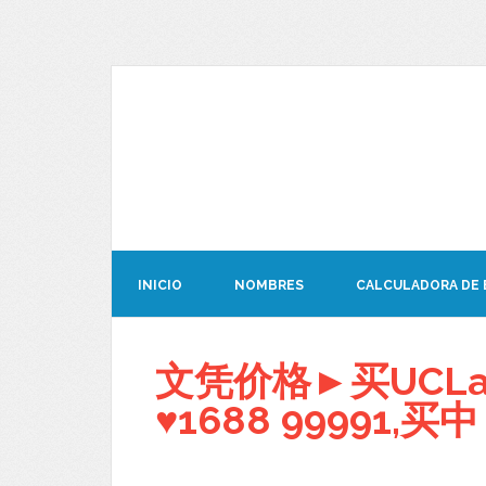
INICIO
NOMBRES
CALCULADORA DE
文凭价格►买UCL
♥1688 99991,买中