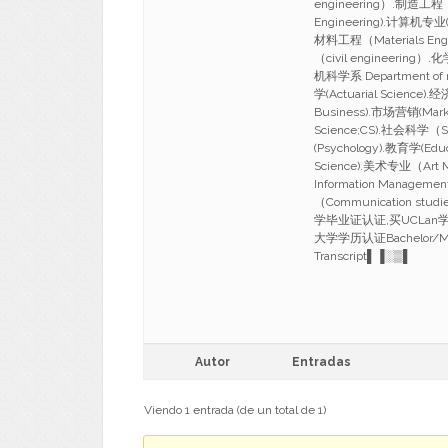
engineering）.制造工程（M
Engineering).计算机专业(c
材料工程（Materials Eng
（civil engineerin
机科学系 Department of m
学(Actuarial Science)
Business).市场营销(Mark
Science;CS).社会科学（S
(Psychology).教育学(Edu
Science).美术专业（Art
Information Managem
（Communication s
学毕业证认证,买UCLan
大学学历认证Bachelor/Master
Transcript▌▐░▒▌
Autor
Entradas
Viendo 1 entrada (de un total de 1)