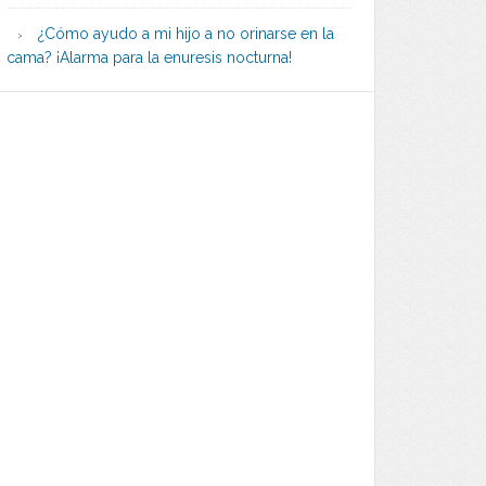
¿Cómo ayudo a mi hijo a no orinarse en la
cama? ¡Alarma para la enuresis nocturna!