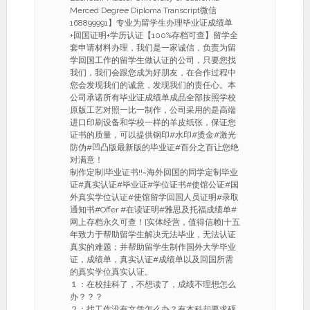
Merced Degree Diploma Transcript微信
168899991】专业为留学生办理毕业证成绩单
+回国证明+学历认证【100%存档可查】留学全
套申请材料办理，我们是一家诚信，负责为留
学回国工作的留学生做认证的公司，只要您找
我们，我们会跟您成为好朋友，在合作过程中
您会发现我们的诚意，发现我们的责任心。本
公司承诺所有毕业证成绩单成品全部按照学校
原版工艺对照一比一制作，公司采用的是高端
进口印刷设备和学校一样的羊皮纸张，保证您
证书的质量，可以提供钢印#水印#烫金#激光
防伪#凹凸版最新版的毕业证#百分之百让您绝
对满意！
制作定制|毕业证书!!~海外回国的同学定制毕业
证#真实认证#毕业证#学位证书#使馆公证#国
外真实学位认证#使馆留学回国人员证明#录取
通知书#Offer #在读证明#雅思及托福成绩单#
网上存档永久可查！[实体经营，值得信赖]十五
年致力于帮助留学生解决无法毕业，无法认证
真实的难题；并帮助留学生制作国外大学毕业
证，成绩单，真实认证#成绩单以及回国所需
的真实学位真实认证。
１：在校挂科了，不想读了，成绩不理想怎么
办？？？
２：找工作没有文凭怎么办？有本科却要求硕