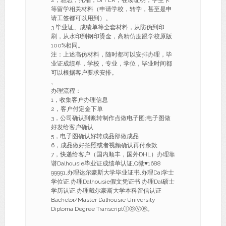
2，雅思，托福，OFFER，在读证明，学生卡
等留学相关材料（申请学校，转学，甚至是申
请工签都可以用到）。
3.毕业证、成绩单等全套材料，从防伪到印
刷，从水印到钢印烫金，高精仿度跟学校原版
100%相同。
注：上述高仿材料，随时都可以安排办理，毕
业证成绩单，学校，专业，学位，毕业时间都
可以根据客户要求安排。
、
办理流程：
1，收集客户办理信息
2，客户付定金下单
3，公司确认到账转制作点做电子图;电子图做
好发给客户确认
5，电子图确认好转成品部做成品
6，成品做好拍照或者视频确认再付余款
7，快递给客户（国内顺丰，国外DHL）办理靠
谱Dalhousie毕业证成绩单认证,Q微♥1688
99991,办理达尔豪斯大学毕业证书,办理Dal学士
学位证,办理Dalhousie假文凭证书,办理Dal硕士
学历认证,办理戴尔豪斯大学本科留信认证
Bachelor/Master Dalhousie University
Diploma Degree Transcriptⓛⓞⓥⓔ｡