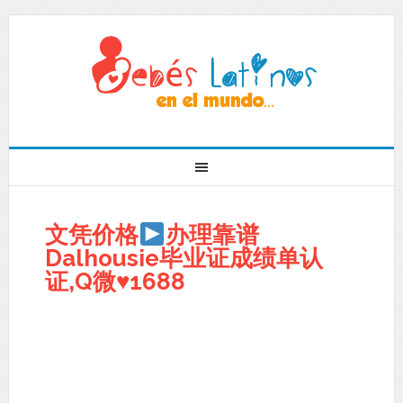
文凭价格
办理靠谱
Dalhousie毕业证成绩单认
证,Q微
♥
1688