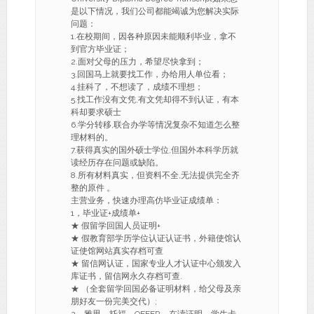
是以下情况，我们公司都能竭诚为您解决实际
问题：
1.在校期间，因各种原因未能顺利毕业，拿不
到官方毕业证；
2.面对父母的压力，希望尽快拿到；
3.回国马上就要找工作，办给用人单位看；
4.挂科了，不想读了，成绩不理想；
5.找工作没有文凭,有文凭却得不到认证，有本
科却要求硕士
6.学分转移,联合办学等情况复杂不知道怎么整
理材料的。
7.获得真实的国外硕士学位,但国外本科学历就
读经历存在问题或缺陷。
8.所有材料真实，但资料不全,无法提供完全齐
整的原件 。
主营业务，快速办理高仿毕业证成绩单：
1，毕业证+成绩单+
★ 假留学回国人员证明+
★ 假教育部学历学位认证认证书，外籍使馆认
证使馆网站真实存档可查
★ 留信网认证，国家专业人才认证中心颁发入
库证书，留信网永久存档可查.
★ （全套留学回国必备证明材料，给父母及亲
朋好友一份完美交代）;