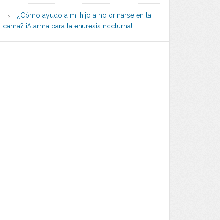
¿Cómo ayudo a mi hijo a no orinarse en la
cama? ¡Alarma para la enuresis nocturna!