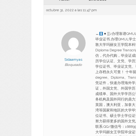
octubre 31, 2022 a las 11:47 pm
↔
▒♪办理靠谱QMU
毕业证书,办理QMUL学
敦大学玛丽女王学院本科留信认证Bac
Diploma Degree T
仿，代办代购，毕业证成
Sidaamyas
历学位认证、文凭、学历
Bloqueado
学位证书、毕业证文凭、
上存档永久可查！ 十年留
degree、Diploma、
凭证件，快速办理海外学
证，外国文凭、外国学历
成绩单、国外大学学历公
务机构及国外同行的鼎力
英国，澳大利亚，加拿大
湾等国家和地区的大学毕
位证书、硕士学士学位证
努力获得更多的国外文凭
联系:QQ/微信号：1688
大学玛丽女王学院毕业证书