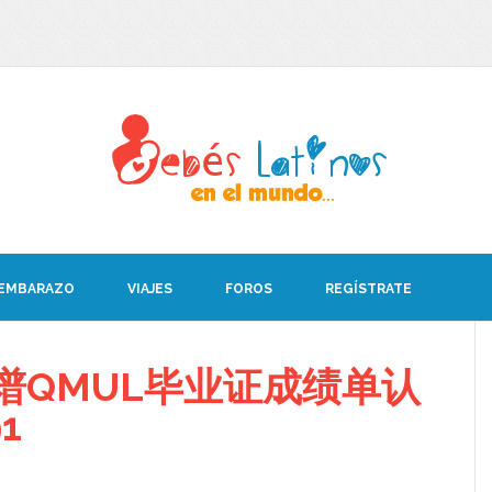
 EMBARAZO
VIAJES
FOROS
REGÍSTRATE
谱QMUL毕业证成绩单认
91