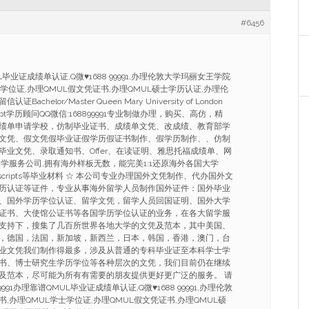
#6456
L毕业证成绩单认证,Q微
♥
1688 99991,办理伦敦大学玛丽女王学院
士学位证,办理QMUL假文凭证书,办理QMUL硕士学历认证,办理伦
helor/Master Queen Mary University of London
ranscript学历顾问QQ微信:168899991专业制做办理，购买、高仿，精
绩单申请学校，仿制毕业证书、成绩单文凭、改成绩、教育部学
文凭、假文凭假毕业证假学历假证书制作、假学历制作、、仿制
毕业文凭、录取通知书、Offer、在读证明、雅思托福成绩单、网
学服务公司,拥有海外样板无数，能完美1:1还原海外各国大学
Transcripts等毕业材料 ☆ 本公司专业办理国外文凭制作、代办国外文
历认证等证件，专业从事海外留学人员制作国外证件：国外毕业
、国外学历学位认证、留学文凭，留学人员回国证明、国外大学
证书、大使馆公证书等各国学历学位认证的业务，在各大留学服
支持下，搜集了几百所世界各地大学的文凭及范本，其中美国、
，德国，法国，新加坡，新西兰，日本，韩国，香港，澳门，台
业文凭我们制作得最多，涉及从普通的专科毕业证至本科学士学
书、博士研究生学历学位等各种层次的文凭，我们目前仍在继续
及范本，尽可能为所有有需要的朋友提供更好更广泛的服务。 请
99991办理靠谱QMUL毕业证成绩单认证,Q微
♥
1688 99991,办理伦敦
,办理QMUL学士学位证,办理QMUL假文凭证书,办理QMUL硕