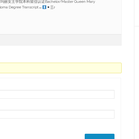
王学院本科留信认证Bachelor/Master Queen Mary
ploma Degree Transcript
↔
▒♪